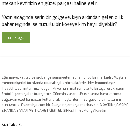
mekan keyfinizin en güzel parçası haline gelir.
Yazın sıcağında serin bir gölgeye, kışın ardından gelen o ilk
bahar ışığında ise huzurlu bir köşeye kim hayır diyebilir?
Tüm Bloglar
EŞemsiye, kaliteli ve şık bahçe şemsiyeleri sunan öncü bir markadır. Müşteri
memnuniyetini ön planda tutarak, yıllardır sektörde lider konumdayız.
İnovatif tasarımlarımızı, dayanıklı ve hafif malzemelerle birleştirerek, uzun
ömürlü şemsiyeler üretiyoruz. Güneşin zararlı UV ışınlarına karşı koruma
sağlayan özel kumaşlar kullanarak, müşterilerimize güvenli bir kullanım
sunuyoruz. Esemsiye.com bir Akaydın Şemsiye markasıdır. AKAYDIN ŞEMSİYE
BRANDA SANAYİ VE TİCARET LİMİTED ŞİRKETİ - Göktunç Akaydın
Bizi Takip Edin