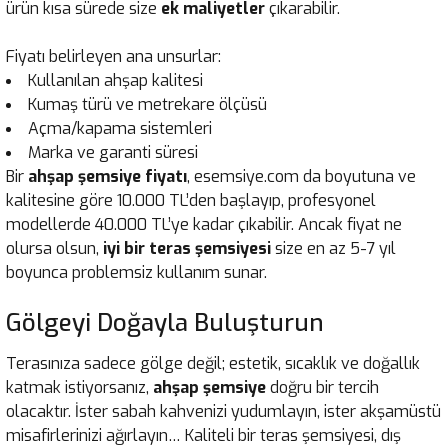
ürün kısa sürede size
ek maliyetler
çıkarabilir.
Fiyatı belirleyen ana unsurlar:
Kullanılan ahşap kalitesi
Kumaş türü ve metrekare ölçüsü
Açma/kapama sistemleri
Marka ve garanti süresi
Bir
ahşap şemsiye fiyatı
, esemsiye.com da boyutuna ve
kalitesine göre 10.000 TL’den başlayıp, profesyonel
modellerde 40.000 TL’ye kadar çıkabilir. Ancak fiyat ne
olursa olsun,
iyi bir teras şemsiyesi
size en az 5-7 yıl
boyunca problemsiz kullanım sunar.
Gölgeyi Doğayla Buluşturun
Terasınıza sadece gölge değil; estetik, sıcaklık ve doğallık
katmak istiyorsanız,
ahşap şemsiye
doğru bir tercih
olacaktır. İster sabah kahvenizi yudumlayın, ister akşamüstü
misafirlerinizi ağırlayın… Kaliteli bir teras şemsiyesi, dış