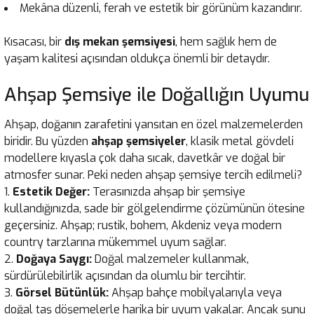
Mekâna düzenli, ferah ve estetik bir görünüm kazandırır.
Kısacası, bir
dış mekan şemsiyesi
, hem sağlık hem de
yaşam kalitesi açısından oldukça önemli bir detaydır.
Ahşap Şemsiye ile Doğallığın Uyumu
Ahşap, doğanın zarafetini yansıtan en özel malzemelerden
biridir. Bu yüzden
ahşap şemsiyeler
, klasik metal gövdeli
modellere kıyasla çok daha sıcak, davetkâr ve doğal bir
atmosfer sunar. Peki neden ahşap şemsiye tercih edilmeli?
Estetik Değer:
Terasınızda ahşap bir şemsiye
kullandığınızda, sade bir gölgelendirme çözümünün ötesine
geçersiniz. Ahşap; rustik, bohem, Akdeniz veya modern
country tarzlarına mükemmel uyum sağlar.
Doğaya Saygı:
Doğal malzemeler kullanmak,
sürdürülebilirlik açısından da olumlu bir tercihtir.
Görsel Bütünlük:
Ahşap bahçe mobilyalarıyla veya
doğal taş döşemelerle harika bir uyum yakalar. Ancak şunu