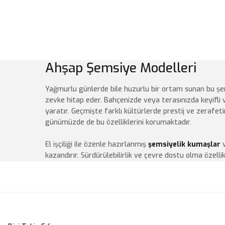
Ahşap Şemsiye Modelleri
Yağmurlu günlerde bile huzurlu bir ortam sunan bu şems
zevke hitap eder. Bahçenizde veya terasınızda keyifli
yaratır. Geçmişte farklı kültürlerde prestij ve zerafe
günümüzde de bu özelliklerini korumaktadır.
El işçiliği ile özenle hazırlanmış
şemsiyelik kumaşlar
v
kazandırır. Sürdürülebilirlik ve çevre dostu olma özell
malzemelerden üretilmiş olmaları ve uzun ömürlü kulla
doğaya katkıda bulunan bilinçli bir tercih olarak da değer
Bahçenizi veya açık alanlarınızı dekore ederken şıklık 
şemsiye ideal seçimdir. Esemsiye.com, farklı tarzlara 
kullanıcıları buluşturur. Estetik görünümleriyle de di