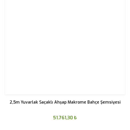
2,5m Yuvarlak Saçaklı Ahşap Makrome Bahçe Şemsiyesi
51.761,30
₺