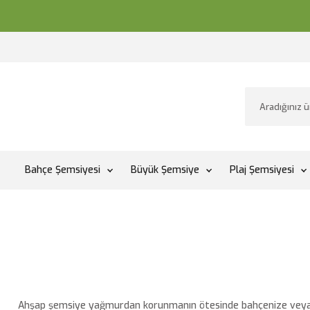
Bahçe Şemsiyesi
Büyük Şemsiye
Plaj Şemsiyesi
Ahşap şemsiye yağmurdan korunmanın ötesinde bahçenize veya ter