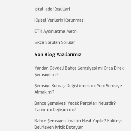
İptal İade Koşullari
aslar, dış mekanlar için ideal ortam sunar. Ahşap
 şunlardır:
Kişisel Verilerin Korunması
önemli faktörlerden biri, kullanılan ahşabın türüdür.
ETK Aydınlatma Metni
iyenin güneş ışığı, yağmur, kar, diğer dış etkenlere
ıkarmanızı sağlar.
Sıkça Sorulan Sorular
. Bu şemsiyeler açılma şekline göre ipli, kranklı veya
 zevkinize en uygun mekanizmayı seçerken dayanıklılık,
Son Blog Yazılarımız
 önünde bulundurmanız önemlidir.
z ahşap kadar önemlidir. Bu nedenle güneş ışınlarına
Yandan Gövdeli Bahçe Şemsiyesi mi Orta Direk
lar tercih edilmelidir. Olefin, akrilik veya polyester
Şemsiye mi?
ur, uzun ömürlü kullanım sağlar.
n olmalıdır. Bu sayede şemsiye, tüm alanı etkili
Şemsiye Kumaşı Değiştirmek mi Yeni Şemsiye
nlemek için ağır tabana sahip olması önemlidir. Rüzgarlı
Almak mı?
 uygun boyut ve ağırlıktaki bir şemsiyeyi tercih etmeniz
Bahçe Şemsiyesi Yedek Parçaları Nelerdir?
tırır. Kullanım sonrasında kolayca depolanabilen
Tamir mi Değişim mi?
ini önleyerek ürün ömrünü uzatır. Bu nedenle
Bahçe Şemsiyesi İmalatı Nasıl Yapılır? Kaliteyi
Belirleyen Kritik Detaylar
ya göre değişiklik gösterir. Bütçenize uygun bir ahşap