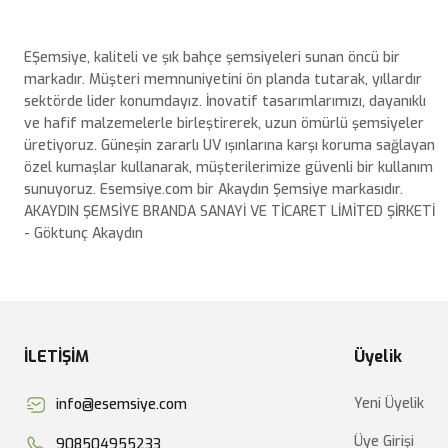
EŞemsiye, kaliteli ve şık bahçe şemsiyeleri sunan öncü bir
markadır. Müşteri memnuniyetini ön planda tutarak, yıllardır
sektörde lider konumdayız. İnovatif tasarımlarımızı, dayanıklı
ve hafif malzemelerle birleştirerek, uzun ömürlü şemsiyeler
üretiyoruz. Güneşin zararlı UV ışınlarına karşı koruma sağlayan
özel kumaşlar kullanarak, müşterilerimize güvenli bir kullanım
sunuyoruz. Esemsiye.com bir Akaydın Şemsiye markasıdır.
AKAYDIN ŞEMSİYE BRANDA SANAYİ VE TİCARET LİMİTED ŞİRKETİ
- Göktunç Akaydın
İLETİŞİM
Üyelik
Yeni Üyelik
info@esemsiye.com
Üye Girişi
908504955233