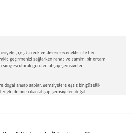
iyeler, çeşitli renk ve desen seçenekleri ile her
 vakit geçirmenizi sağlarken rahat ve samimi bir ortam
tin simgesi olarak görülen ahşap şemsiyeler,
e doğal ahşap saplar, şemsiyelere eşsiz bir güzellik
ikleriyle de öne çıkan ahşap şemsiyeler, doğal
nımları sayesinde atık miktarını azaltır. Bu sayede
lendirilebilir.
ve doğallığı bir arada kullanmak istiyorsanız ahşap
ve zevklere hitap eden ahşap şemsiye modelleri ile
kkat çeken şemsiye modelleri aynı zamanda dayanıklı ve