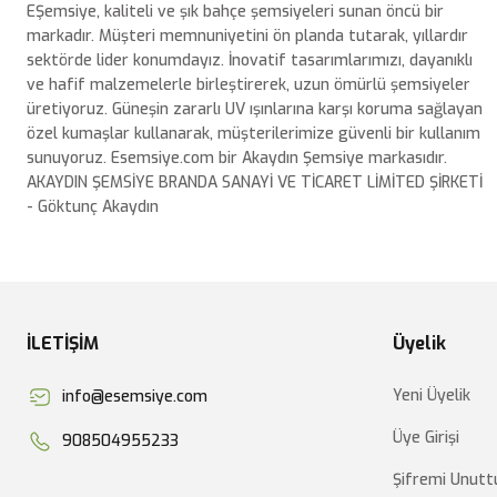
EŞemsiye, kaliteli ve şık bahçe şemsiyeleri sunan öncü bir
markadır. Müşteri memnuniyetini ön planda tutarak, yıllardır
sektörde lider konumdayız. İnovatif tasarımlarımızı, dayanıklı
ve hafif malzemelerle birleştirerek, uzun ömürlü şemsiyeler
üretiyoruz. Güneşin zararlı UV ışınlarına karşı koruma sağlayan
özel kumaşlar kullanarak, müşterilerimize güvenli bir kullanım
sunuyoruz. Esemsiye.com bir Akaydın Şemsiye markasıdır.
AKAYDIN ŞEMSİYE BRANDA SANAYİ VE TİCARET LİMİTED ŞİRKETİ
- Göktunç Akaydın
İLETİŞİM
Üyelik
Yeni Üyelik
info@esemsiye.com
Üye Girişi
908504955233
Şifremi Unut