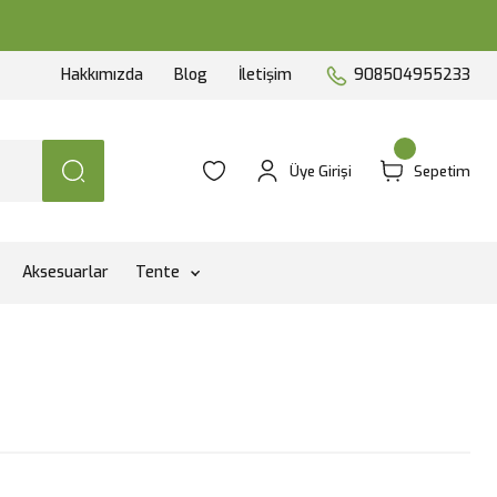
Hakkımızda
Blog
İletişim
908504955233
Üye Girişi
Sepetim
Aksesuarlar
Tente