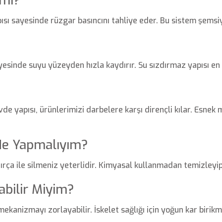
 mı?
ısı sayesinde rüzgar basıncını tahliye eder. Bu sistem şemsi
yesinde suyu yüzeyden hızla kaydırır. Su sızdırmaz yapısı en
de yapısı, ürünlerimizi darbelere karşı dirençli kılar. Esne
Ne Yapmalıyım?
fırça ile silmeniz yeterlidir. Kimyasal kullanmadan temizleyi
abilir Miyim?
ekanizmayı zorlayabilir. İskelet sağlığı için yoğun kar biri