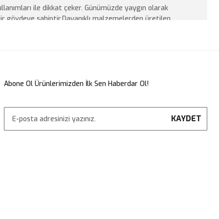
llanımları ile dikkat çeker. Günümüzde yaygın olarak
 bir gövdeye sahiptir.Dayanıklı malzemelerden üretilen
koşullarına karşı etkili koruma sunar.
ile kolayca açılıp kapanabilen şemsiye türleri arasında
n sağlamak amacıyla tercih edilir. İpli makaralı
Abone Ol Ürünlerimizden İlk Sen Haberdar Ol!
açıp kapatmasına olanak tanır. Böylece konforlu bir
KAYDET
enin stabilitesini artırmak için özel olarak
elişmiş olan bu şemsiyeler özellikle rüzgarlı
 sistemi sayesinde rüzgarın şemsiye altından
i çok büyük bir oranda azaltır. Hem estetik hem de
ış mekanlarda konforlu bir gölge alanı sunar.
yan tarafta yer aldığı ve geniş bir gölge alan