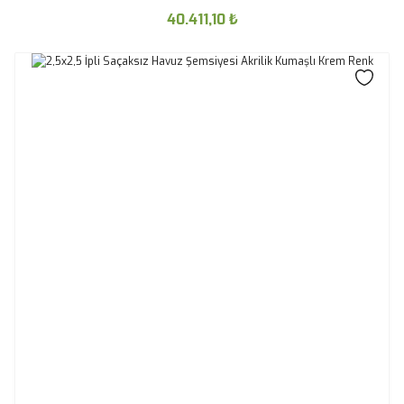
40.411,10
₺