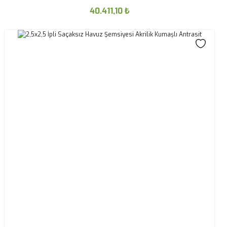
40.411,10
₺