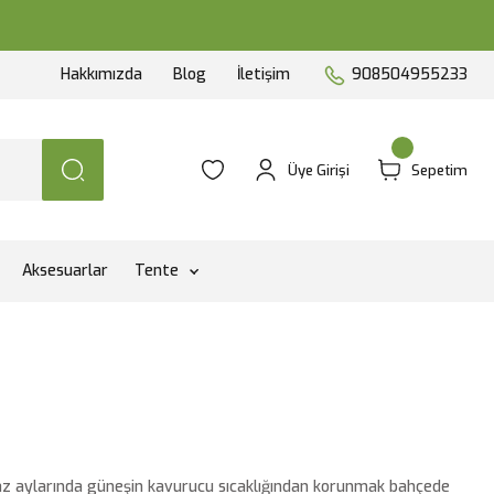
Hakkımızda
Blog
İletişim
908504955233
Üye Girişi
Sepetim
Aksesuarlar
Tente
 Yaz aylarında güneşin kavurucu sıcaklığından korunmak bahçede