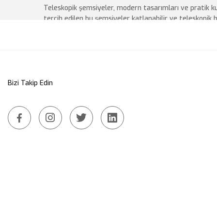
Teleskopik şemsiyeler, modern tasarımları ve pratik ku
tercih edilen bu şemsiyeler katlanabilir ve teleskopik
teleskopik şemsiyeler; güneş, yağmur, rüzgar gibi hava 
İpli Makaralı Şemsiyeler
İpli makaralı şemsiyeler, basit ve etkili bir mekanizma 
yer alır. Bu şemsiyeler genel olarak geniş bir gölge ala
Bizi Takip Edin
şemsiye sistemi, kullanıcıların şemsiyeyi zahmetsizce 
kullanım sağlar.
Vanalı Şemsiyeler
Vanalı şemsiyeler, hava akışını kontrol etmek ve şemsiy
tasarlanmış modellerdir. Tasarımı bakımından oldukça g
bölgelerde kullanıldığında büyük avantaj sağlar. Vana
geçmesine olanak tanıyarak şemsiyenin devrilme riskin
fonksiyonel açıdan etkileyici olan vanalı şemsiyeler, d
Yandan Gövdeli Şemsiyeler
Yandan gövdeli şemsiyeler, şemsiyenin ana gövdesinin 