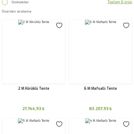
Toplam 6 ürün
Stoktakiler
2 M Körüklü Tente
6 M Mafsallı Tente
27.744,93
₺
83.207,93
₺