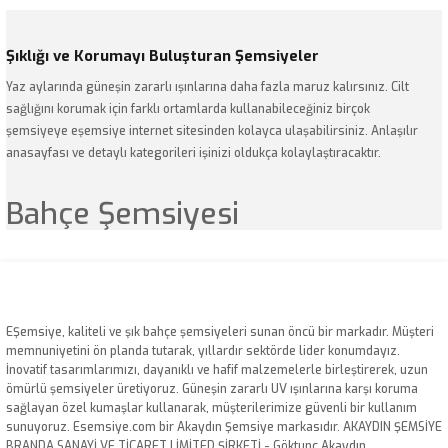
Şıklığı ve Korumayı Buluşturan Şemsiyeler
57.278,41
₺
Yaz aylarında güneşin zararlı ışınlarına daha fazla maruz kalırsınız. Cilt
sağlığını korumak için farklı ortamlarda kullanabileceğiniz birçok
şemsiyeye eşemsiye internet sitesinden kolayca ulaşabilirsiniz. Anlaşılır
anasayfası ve detaylı kategorileri işinizi oldukça kolaylaştıracaktır.
Bahçe Şemsiyesi
2.5 Metre Yuvarlak İroco Ahşap Gövdeli Bohem Saz Şemsiye
Tüm mekanlara uygun olarak tasarlanan
bahçe şemsiyesi
boyut, kumaş
tipi ve renk seçenekleri ile çeşitlilik göstermektedir.
esemsiye.com
54.537,82
₺
internet sitesinde bulunan bahçe şemsiyeleri üç ana özellik altında
kategorize edilebilir:
Yeni
EŞemsiye, kaliteli ve şık bahçe şemsiyeleri sunan öncü bir markadır. Müşteri
2,5x2,5 İpli Saçaksız Havuz Şemsiyesi Akrilik Kumaşlı Siyah
memnuniyetini ön planda tutarak, yıllardır sektörde lider konumdayız.
3,5x3,5 Teleskopik Eko Model Şemsiye Saçaklı Akrilik Kumaş Siyah
İnovatif tasarımlarımızı, dayanıklı ve hafif malzemelerle birleştirerek, uzun
Yandan gövdeli şemsiye
ömürlü şemsiyeler üretiyoruz. Güneşin zararlı UV ışınlarına karşı koruma
Ekonomik bahçe şemsiyeleri
40.396,35
₺
sağlayan özel kumaşlar kullanarak, müşterilerimize güvenli bir kullanım
82.217,81
₺
Havuz şemsiyeleri
sunuyoruz. Esemsiye.com bir Akaydın Şemsiye markasıdır. AKAYDIN ŞEMSİYE
BRANDA SANAYİ VE TİCARET LİMİTED ŞİRKETİ - Göktunç Akaydın