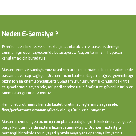
112.090,28
₺
Yeni
Yeni
Yeni
Yeni
Yeni
Yeni
Neden E-Şemsiye ?
1954'ten beri hizmet veren köklü şirket olarak, en iyi alışveriş deneyimini
sunmak için esemsiye.com'da buluşuyoruz. Müşterilerimizin ihtiyaçlarını
karşılamak için buradayız.
Müşterilerimize sunduğumuz ürünlerin üreticisi olmamız, bize bir adım önde
başlama avantajı sağlıyor. Ürünlerimizin kalitesi, dayanıklılığı ve güvenilirliği
bizim için en önemli önceliklerdir. Sağlam ürünler üretme konusundaki titiz
2.5 Metre Ahşap Makrome Bahçe Şemsiyesi
2.5 Metre Ahşap Makrome Bahçe Şemsiyesi
Archilla 2.7 Metre Yuvarlak Bahçe Şemsiyesi
çalışmalarımız sayesinde, müşterilerimize uzun ömürlü ve güvenilir ürünler
sunmaktan gurur duyuyoruz.
Hem üretici olmamız hem de kaliteli üretim süreçlerimiz sayesinde,
49.385,50
49.385,50
₺
₺
16.224,32
₺
fiyat/performans oranının yüksek olduğu ürünler sunuyoruz.
Yeni
Müşteri memnuniyeti bizim için ön planda olduğu için, teknik destek ve yedek
parça konularında da sizlere hizmet sunmaktayız. Ürünlerimizle ilgili
herhangi bir teknik sorun yaşadığınızda veya yedek parçaya ihtiyacınız