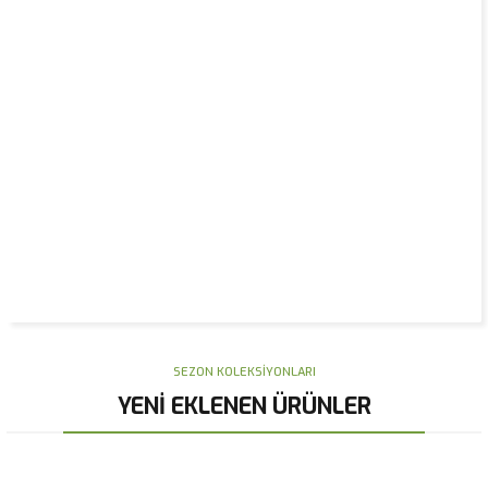
Plaj Şemsiyeleri
SEZON KOLEKSİYONLARI
YENİ EKLENEN ÜRÜNLER
Yeni