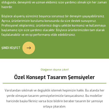
olduğunda, deneyimli ve uzman ekibimiz size yardımcı olmak için her zaman
3x3 Teleskopik lux Bahçe Şemsiyesi Ledli Elektrikli Akrilik Kumaş Mavi Renk
3x3 Teleskopik lux Bahçe Şemsiyesi Ledli Elektrikli Akrilik Kumaş Mavi Renk
hazırdır.
3.5x3.5 Yandan Gövdeli Bahçe Şemsiyesi Akrilik Kumaş Led sistemli Bordo
Böylece alışveriş süreciniz boyunca sorunsuz bir deneyim yaşayabilirsiniz.
112.090,28
112.090,28
₺
₺
Ayrıca, ürünlerimizin kurulumu konusunda da size destek sunuyoruz.
Profesyonel ekiplerimiz, ürünlerinizi doğru şekilde kurmanız ve kullanmaya
121.791,99
₺
Yeni
Yeni
başlamanız için size yardımcı olacaktır. Böylece ürünlerimizden tam olarak
faydalanabilir ve en iyi performansı elde edebilirsiniz.
Yeni
2,5 Çap Yuvarlak Ahşap Bahçe Şemsiyesi İpli
ŞİMDİ KEŞFET
4m Yuvarlak İpli Plaj Şemsiyesi Akrilik Kumaş Krem
49.275,88
₺
Komorebi Alüminyum Gövdeli Makrome Bahçe Şemsiyesi
Olağanın dışına çıkın!
Yeni
57.278,41
₺
Özel Konsept Tasarım Şemsiyeler
57.442,84
₺
Varolandan sıkılmak ve değişiklik istemek hepimizin hakkı. Bu alanda her
yerde olmayan tasarım şemsiyelerimizle tanışacaksınız. Bu modeller
haricinde başka fikriniz varsa bize bildirin beraber tasarım bir şemsiye
ortaya çıkaralım.