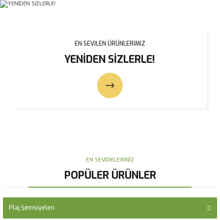
EN SEVİLEN ÜRÜNLERİMİZ
YENİDEN SİZLERLE!
EN SEVDİKLERİNİZ
POPÜLER ÜRÜNLER
3x3 Teleskopik lux Bahçe Şemsiyesi Ledli Elektrikli Akrilik Kumaş Mavi Renk
Plaj Şemsiyeleri
Teras Şemsiyeleri
Havuz Şemsiyeleri
Restaurant Şemsiyeleri
Kamelyalar