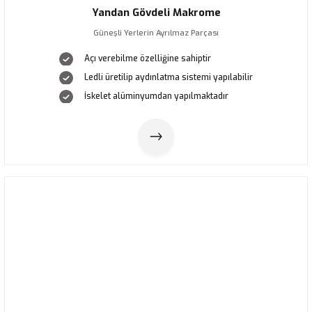
4m Yuvarlak İpli Plaj Şemsiyesi Akrilik Kumaş Bordo
Yandan Gövdeli Makrome
49.385,50
₺
Güneşli Yerlerin Ayrılmaz Parçası
48.947,00
₺
57.278,41
₺
Açı verebilme özelliğine sahiptir
Yeni
Ledli üretilip aydınlatma sistemi yapılabilir
İskelet alüminyumdan yapılmaktadır
2.5 Metre Ahşap Makrome Bahçe Şemsiyesi
49.385,50
₺
3,5x3,5 Teleskopik Eko Model Şemsiye Saçaklı Akrilik Kumaş Krem Renk
Yeni
Lucilla 3x3 Yandan Gövdeli Bahçe Şemsiyesi
82.217,81
₺
116.749,29
₺