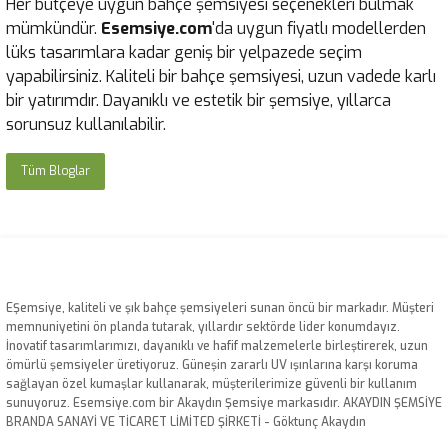
Her bütçeye uygun bahçe şemsiyesi seçenekleri bulmak
mümkündür.
Esemsiye.com
'da uygun fiyatlı modellerden
lüks tasarımlara kadar geniş bir yelpazede seçim
yapabilirsiniz. Kaliteli bir bahçe şemsiyesi, uzun vadede karlı
bir yatırımdır. Dayanıklı ve estetik bir şemsiye, yıllarca
sorunsuz kullanılabilir.
Tüm Bloglar
EŞemsiye, kaliteli ve şık bahçe şemsiyeleri sunan öncü bir markadır. Müşteri
memnuniyetini ön planda tutarak, yıllardır sektörde lider konumdayız.
İnovatif tasarımlarımızı, dayanıklı ve hafif malzemelerle birleştirerek, uzun
ömürlü şemsiyeler üretiyoruz. Güneşin zararlı UV ışınlarına karşı koruma
sağlayan özel kumaşlar kullanarak, müşterilerimize güvenli bir kullanım
sunuyoruz. Esemsiye.com bir Akaydın Şemsiye markasıdır. AKAYDIN ŞEMSİYE
BRANDA SANAYİ VE TİCARET LİMİTED ŞİRKETİ - Göktunç Akaydın