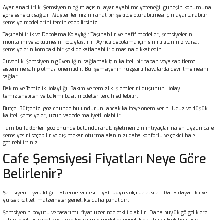
Ayarlanabilirlik: Şemsiyenin eğim açısını ayarlayabilme yeteneği, güneşin konumuna
göre esneklik sağlar. Müşterilerinizin rahat bir şekilde oturabilmesi için ayarlanabilir
şemsiye modellerini tercih edebilirsiniz.
Taşınabilirlik ve Depolama Kolaylığı: Taşınabilir ve hafif modeller, şemsiyelerin
montajını ve sökülmesini kolaylaştırır. Ayrıca depolama için sınırlı alanınız varsa,
şemsiyelerin kompakt bir şekilde katlanabilir olmasına dikkat edin.
Güvenlik: Şemsiyenin güvenliğini sağlamak için kaliteli bir taban veya sabitleme
sistemine sahip olması önemlidir. Bu, şemsiyenin rüzgarlı havalarda devrilmemesini
sağlar.
Bakım ve Temizlik Kolaylığı: Bakım ve temizlik işlemlerini düşünün. Kolay
temizlenebilen ve bakımı basit modeller tercih edilebilir.
Bütçe: Bütçenizi göz önünde bulundurun, ancak kaliteye önem verin. Ucuz ve düşük
kaliteli şemsiyeler, uzun vadede maliyetli olabilir.
Tüm bu faktörleri göz önünde bulundurarak, işletmenizin ihtiyaçlarına en uygun cafe
şemsiyesini seçebilir ve dış mekan oturma alanınızı daha konforlu ve çekici hale
getirebilirsiniz.
Cafe Şemsiyesi Fiyatları Neye Göre
Belirlenir?
Şemsiyenin yapıldığı malzeme kalitesi, fiyatı büyük ölçüde etkiler. Daha dayanıklı ve
yüksek kaliteli malzemeler genellikle daha pahalıdır.
Şemsiyenin boyutu ve tasarımı, fiyat üzerinde etkili olabilir. Daha büyük gölgeliklere
sahip, özel tasarımlı veya özelleştirilmiş modeller genellikle daha yüksek fiyatlıdır.