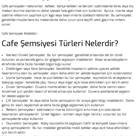
Cafe şemsiyeleri restoranlar, kafeler, bahçe kafeleri ve benzeri işletmelerde teras veya dış
mekan oturma alanlarını daha işlevsel hale getirmek için kullanılır. Ayrıca, marka veya
işletme reklamını yapmak için logo veya tasarımlarla özelleştirilebilirler. Bu şemsiyeler,
genellikle müşterilere dış mekanlarda daha uzun süre keyifli vakit geçirme imkanı
sunar.
Cafe Şemsiyesi Modelleri
Cafe Şemsiyesi Türleri Nelerdir?
Merkezi Direkli Şemsiyeler: Bu tür şemsiyeler, genellikle ortasında tek bir direk
bulunan ve çevresinde geniş bir gölgelik sağlayan modellerdir. Masa ve sandalyelerin
etrafında daha fazla hareket özgürlüğü sunar.
Dikdörtgen veya Kare Şemsiyeler: Genellikle masaların şekline uyacak şekilde
tasarlanmış olan bu şemsiyeler, alanı daha etkili bir şekilde kaplamak için kullanılabilir.
Şişme Şemsiyeler: Hava ile şişirilebilen bu tür şemsiyeler, taşınabilirlik ve depolama
kolaylığı sağlar. Genellikle plaj, havuz veya diğer açık hava etkinlikleri için tercih edilir.
Duvar Şemsiyeleri: Duvara monte edilen bu şemsiyeler, daha fazla zemin alanı
bırakmak için yerden tasarruf etmek amacıyla kullanılır. Duvara sabitlenerek sağlam
bir destek sağlarlar.
Çift Şemsiyeler: İki veya daha fazla şemsiyenin bir araya getirildiği modellerdir. Daha
geniş bir alanı kaplamak ve daha fazla gölge sağlamak için kullanılır.
Reklam Şemsiyeleri: İşletmelerin marka bilinirliğini artırmak için özel olarak
tasarlanan şemsiyelerdir. Şirket logoları, isimleri veya diğer tanıtıcı unsurlar bu tür
şemsiyelerde sıkça kullanılır.
Taşınabilir Şemsiyeler: Kolay taşınabilirlik sağlayan hafif ve kompakt tasarımlara
sahip şemsiyelerdir. Bu tür modeller genellikle mobil kafeler veya açık hava etkinlikleri
için tercih edilir.