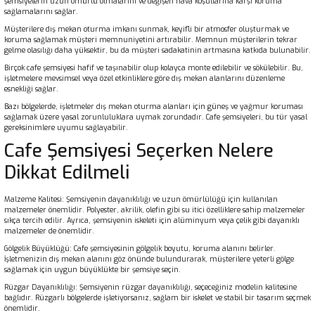
şemsiyelerin uzun ömürlü olmalarını ve değişen hava koşullarına karşı koruma
sağlamalarını sağlar.
Müşterilere dış mekan oturma imkanı sunmak, keyifli bir atmosfer oluşturmak ve
koruma sağlamak müşteri memnuniyetini artırabilir. Memnun müşterilerin tekrar
gelme olasılığı daha yüksektir, bu da müşteri sadakatinin artmasına katkıda bulunabilir.
Birçok cafe şemsiyesi hafif ve taşınabilir olup kolayca monte edilebilir ve sökülebilir. Bu,
işletmelere mevsimsel veya özel etkinliklere göre dış mekan alanlarını düzenleme
esnekliği sağlar.
Bazı bölgelerde, işletmeler dış mekan oturma alanları için güneş ve yağmur koruması
sağlamak üzere yasal zorunluluklara uymak zorundadır. Cafe şemsiyeleri, bu tür yasal
gereksinimlere uyumu sağlayabilir.
Cafe Şemsiyesi Seçerken Nelere
Dikkat Edilmeli
Malzeme Kalitesi: Şemsiyenin dayanıklılığı ve uzun ömürlülüğü için kullanılan
malzemeler önemlidir. Polyester, akrilik, olefin gibi su itici özelliklere sahip malzemeler
sıkça tercih edilir. Ayrıca, şemsiyenin iskeleti için alüminyum veya çelik gibi dayanıklı
malzemeler de önemlidir.
Gölgelik Büyüklüğü: Cafe şemsiyesinin gölgelik boyutu, koruma alanını belirler.
İşletmenizin dış mekan alanını göz önünde bulundurarak, müşterilere yeterli gölge
sağlamak için uygun büyüklükte bir şemsiye seçin.
Rüzgar Dayanıklılığı: Şemsiyenin rüzgar dayanıklılığı, seçeceğiniz modelin kalitesine
bağlıdır. Rüzgarlı bölgelerde işletiyorsanız, sağlam bir iskelet ve stabil bir tasarım seçmek
önemlidir.