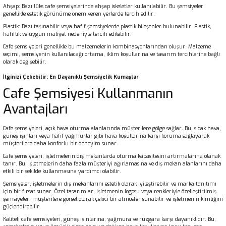
Ahşap: Bazı lüks cafe şemsiyelerinde ahşap iskeletler kullanılabilir. Bu şemsiyeler
genellikle estetik görünüme önem veren yerlerde tercih edilir.
Plastik: Bazı taşınabilir veya hafif şemsiyelerde plastik bileşenler bulunabilir. Plastik,
hafiflik ve uygun maliyet nedeniyle tercih edilebilir.
Cafe şemsiyeleri genellikle bu malzemelerin kombinasyonlarından oluşur. Malzeme
seçimi, şemsiyenin kullanılacağı ortama, iklim koşullarına ve tasarım tercihlerine bağlı
olarak değişebilir.
İlginizi Çekebilir:
En Dayanıklı Şemsiyelik Kumaşlar
Cafe Şemsiyesi Kullanmanın
Avantajları
Cafe şemsiyeleri, açık hava oturma alanlarında müşterilere gölge sağlar. Bu, sıcak hava,
güneş ışınları veya hafif yağmurlar gibi hava koşullarına karşı koruma sağlayarak
müşterilere daha konforlu bir deneyim sunar.
Cafe şemsiyeleri, işletmelerin dış mekanlarda oturma kapasitesini artırmalarına olanak
tanır. Bu, işletmelerin daha fazla müşteriyi ağırlamasına ve dış mekan alanlarını daha
etkili bir şekilde kullanmasına yardımcı olabilir.
Şemsiyeler, işletmelerin dış mekanlarını estetik olarak iyileştirebilir ve marka tanıtımı
için bir fırsat sunar. Özel tasarımlar, işletmenin logosu veya renkleriyle özelleştirilmiş
şemsiyeler, müşterilere görsel olarak çekici bir atmosfer sunabilir ve işletmenin kimliğini
güçlendirebilir.
Kaliteli cafe şemsiyeleri, güneş ışınlarına, yağmura ve rüzgara karşı dayanıklıdır. Bu,