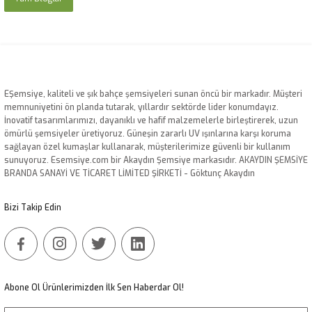
EŞemsiye, kaliteli ve şık bahçe şemsiyeleri sunan öncü bir markadır. Müşteri
memnuniyetini ön planda tutarak, yıllardır sektörde lider konumdayız.
İnovatif tasarımlarımızı, dayanıklı ve hafif malzemelerle birleştirerek, uzun
ömürlü şemsiyeler üretiyoruz. Güneşin zararlı UV ışınlarına karşı koruma
sağlayan özel kumaşlar kullanarak, müşterilerimize güvenli bir kullanım
sunuyoruz. Esemsiye.com bir Akaydın Şemsiye markasıdır. AKAYDIN ŞEMSİYE
BRANDA SANAYİ VE TİCARET LİMİTED ŞİRKETİ - Göktunç Akaydın
Bizi Takip Edin
Abone Ol Ürünlerimizden İlk Sen Haberdar Ol!