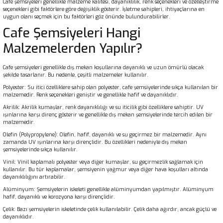
Cafe şemsiyeleri genellikle malzeme kalitesi, dayanıklılık, renk seçenekleri ve özelleştirme
seçenekleri gibi faktörlere göre değişiklik gösterir. İşletme sahipleri, ihtiyaçlarına en
uygun olanı seçmek için bu faktörleri göz önünde bulundurabilirler.
Cafe Şemsiyeleri Hangi
Malzemelerden Yapılır?
Cafe şemsiyeleri genellikle dış mekan koşullarına dayanıklı ve uzun ömürlü olacak
şekilde tasarlanır. Bu nedenle, çeşitli malzemeler kullanılır.
Polyester: Su itici özelliklere sahip olan polyester, cafe şemsiyelerinde sıkça kullanılan bir
malzemedir. Renk seçenekleri geniştir ve genellikle hafif ve dayanıklıdır.
Akrilik: Akrilik kumaşlar, renk dayanıklılığı ve su iticilik gibi özelliklere sahiptir. UV
ışınlarına karşı direnç gösterir ve genellikle dış mekan şemsiyelerinde tercih edilen bir
malzemedir.
Olefin (Polypropylene): Olefin, hafif, dayanıklı ve su geçirmez bir malzemedir. Aynı
zamanda UV ışınlarına karşı dirençlidir. Bu özellikleri nedeniyle dış mekan
şemsiyelerinde sıkça kullanılır.
Vinil: Vinil kaplamalı polyester veya diğer kumaşlar, su geçirmezlik sağlamak için
kullanılır. Bu tür kaplamalar, şemsiyenin yağmur veya diğer hava koşulları altında
dayanıklılığını artırabilir.
Alüminyum: Şemsiyelerin iskeleti genellikle alüminyumdan yapılmıştır. Alüminyum
hafif, dayanıklı ve korozyona karşı dirençlidir.
Çelik: Bazı şemsiyelerin iskeletinde çelik kullanılabilir. Çelik daha ağırdır, ancak güçlü ve
dayanıklıdır.