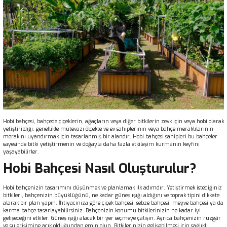
Hobi bahçesi, bahçede çiçeklerin, ağaçların veya diğer bitkilerin zevk için veya hobi olarak
yetiştirildiği, genellikle mütevazı ölçekte ve ev sahiplerinin veya bahçe meraklılarının
merakını uyandırmak için tasarlanmış bir alandır. Hobi bahçesi sahipleri bu bahçeler
sayesinde bitki yetiştirmenin ve doğayla daha fazla etkileşim kurmanın keyfini
yaşayabilirler.
Hobi Bahçesi Nasıl Oluşturulur?
Hobi bahçenizin tasarımını düşünmek ve planlamak ilk adımdır. Yetiştirmek istediğiniz
bitkileri, bahçenizin büyüklüğünü, ne kadar güneş ışığı aldığını ve toprak tipini dikkate
alarak bir plan yapın. İhtiyacınıza göre çiçek bahçesi, sebze bahçesi, meyve bahçesi ya da
karma bahçe tasarlayabilirsiniz. Bahçenizin konumu bitkilerinizin ne kadar iyi
gelişeceğini etkiler. Güneş ışığı alacak bir yer seçmeye çalışın. Ayrıca bahçenizin rüzgâr
ve su erişimine açık olduğundan emin olun. Bitkilerinizin gelişebilmesi için sağlıklı