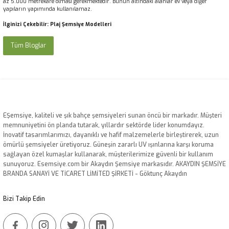
az 5.000 metrekare olması gerekmektedir. Bunun altındaki alanlar ev veya diğer
yapıların yapımında kullanılamaz.
İlginizi Çekebilir:
Plaj Şemsiye Modelleri
Tüm Bloglar
EŞemsiye, kaliteli ve şık bahçe şemsiyeleri sunan öncü bir markadır. Müşteri
memnuniyetini ön planda tutarak, yıllardır sektörde lider konumdayız.
İnovatif tasarımlarımızı, dayanıklı ve hafif malzemelerle birleştirerek, uzun
ömürlü şemsiyeler üretiyoruz. Güneşin zararlı UV ışınlarına karşı koruma
sağlayan özel kumaşlar kullanarak, müşterilerimize güvenli bir kullanım
sunuyoruz. Esemsiye.com bir Akaydın Şemsiye markasıdır. AKAYDIN ŞEMSİYE
BRANDA SANAYİ VE TİCARET LİMİTED ŞİRKETİ - Göktunç Akaydın
Bizi Takip Edin