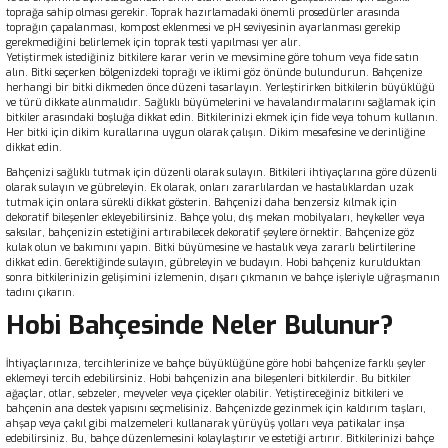
toprağa sahip olması gerekir. Toprak hazırlamadaki önemli prosedürler arasında
toprağın çapalanması, kompost eklenmesi ve pH seviyesinin ayarlanması gerekip
gerekmediğini belirlemek için toprak testi yapılması yer alır.
Yetiştirmek istediğiniz bitkilere karar verin ve mevsimine göre tohum veya fide satın
alın. Bitki seçerken bölgenizdeki toprağı ve iklimi göz önünde bulundurun. Bahçenize
herhangi bir bitki dikmeden önce düzeni tasarlayın. Yerleştirirken bitkilerin büyüklüğü
ve türü dikkate alınmalıdır. Sağlıklı büyümelerini ve havalandırmalarını sağlamak için
bitkiler arasındaki boşluğa dikkat edin. Bitkilerinizi ekmek için fide veya tohum kullanın.
Her bitki için dikim kurallarına uygun olarak çalışın. Dikim mesafesine ve derinliğine
dikkat edin.
Bahçenizi sağlıklı tutmak için düzenli olarak sulayın. Bitkileri ihtiyaçlarına göre düzenli
olarak sulayın ve gübreleyin. Ek olarak, onları zararlılardan ve hastalıklardan uzak
tutmak için onlara sürekli dikkat gösterin. Bahçenizi daha benzersiz kılmak için
dekoratif bileşenler ekleyebilirsiniz. Bahçe yolu, dış mekan mobilyaları, heykeller veya
saksılar, bahçenizin estetiğini artırabilecek dekoratif şeylere örnektir. Bahçenize göz
kulak olun ve bakımını yapın. Bitki büyümesine ve hastalık veya zararlı belirtilerine
dikkat edin. Gerektiğinde sulayın, gübreleyin ve budayın. Hobi bahçeniz kurulduktan
sonra bitkilerinizin gelişimini izlemenin, dışarı çıkmanın ve bahçe işleriyle uğraşmanın
tadını çıkarın.
Hobi Bahçesinde Neler Bulunur?
İhtiyaçlarınıza, tercihlerinize ve bahçe büyüklüğüne göre hobi bahçenize farklı şeyler
eklemeyi tercih edebilirsiniz. Hobi bahçenizin ana bileşenleri bitkilerdir. Bu bitkiler
ağaçlar, otlar, sebzeler, meyveler veya çiçekler olabilir. Yetiştireceğiniz bitkileri ve
bahçenin ana destek yapısını seçmelisiniz. Bahçenizde gezinmek için kaldırım taşları,
ahşap veya çakıl gibi malzemeleri kullanarak yürüyüş yolları veya patikalar inşa
edebilirsiniz. Bu, bahçe düzenlemesini kolaylaştırır ve estetiği artırır. Bitkilerinizi bahçe