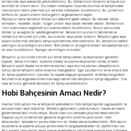
tarhlarında veya saksılarda yetiştirebilirsiniz. Bu, bitkilerinizin düzenini ve toprak için
kontrollü bir ortamı korur. Dış mekan mobilyaları dışarıda oturmak ve bahçenizdeki
manzaranın tadını çıkarmak için veranda mobilyaları kurabilirsiniz. Bu, çimlerinizi
konforlu bir yaşam ortamı haline getirir ve gevşemenizi sağlar.
Peyzajınızı daha benzersiz kılmak için dekoratif öğeler ekleyin. Bu nesneler bahçe
lambaları, heykeller, taşlar, rüzgar çanları veya başka nesneler olabilir. Bitkilerinizin
rutin sulanmasını sağlamak için sulama sistemi kurabilirsiniz. Bunun sonucunda
bitkiler iyi ve sağlıklı bir şekilde gelişebilirler. Bahçenizin sınırlarını belirlemek ve
bitkilerinizi korumak için çitler, taş duvarlar veya çalılar kullanın. Bahçenizi gece veya
akşam kullanmak isterseniz bahçe aydınlatması taktırabilirsiniz. Bu, bahçenizin estetik
çekiciliğini ve pratikliğini artırabilir. Bitki atıklarını ve organik atıkları kompostlamak için
bir alan kurabilirsiniz. Toprağın verimliliğini artırabilir.
Bahçenizi
iyi durumda tutmak için temel bahçe aletleri ve ekipmanları gereklidir.
Çapalar, bahçe tırmıkları, budama makası ve sulama ekipmanları birkaç örnektir.
Bahçenin çeşitli köşelerine dinlenme alanları veya oturma alanları ekleyebilirsiniz.
Sonuç olarak bahçeniz daha kullanışlı hale gelebilir. Eğer çocuklarınız varsa onlara özel
bir bahçe yapabilirsiniz. Çocuklar bu sayede doğayla oynayabilir ve etkileşime girebilir.
Tercihlerinize ve gereksinimlerinize bağlı olarak hobi bahçenizin içeriği değişebilir. Size
neşe ve huzur getirecek benzersiz bir bahçe yaratabilirsiniz.
Hobi Bahçesinin Amacı Nedir?
İnsanlar bitki yetiştirme ve bahçecilik yeteneklerini hobi bahçeciliğinde uygulayabilir ve
sonuçlarından keyif alabilirler. Bitkilerin gelişmesini, çiçek açmasını, meyve vermesini
gözlemlemek beni mutlu ediyor. Birçok insan için bahçede çalışmak tedavi edicidir.
Doğayla uyum içinde olmak, gevşeme ve gerilimi azaltma şansı sunar. Hobi
bahçıvanları, bahçelerini yaratıcılıklarının bir ifadesi olarak özelleştirebilir. Bitki seçimi,
düzenleme ve süsleme yoluyla yaratıcılıklarını sergileyebilecekleri bir platformları var.
Bazı amatör bahçıvanlar kendi meyve ve sebzelerini yetiştirerek organik gıda üretmeye