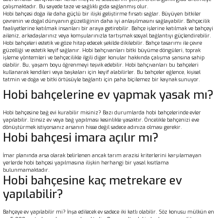
çalışmaktadır. Bu sayede taze ve sağlıklı gıda sağlanmış olur.
Hobi bahçesi doğa ile daha güçlü bir ilişki geliştirme fırsatı sağlar. Büyüyen bitkiler
çevrenin ve doğal dünyanın güzelliğinin daha iyi anlaşılmasını sağlayabilir. Bahçecilik
faaliyetlerine katılmak insanları bir araya getirebilir. Bahçe işlerine katılmak ve bahçeyi
aileniz, arkadaşlarınız veya komşularınızla tartışmak sosyal bağlantıyı güçlendirebilir.
Hobi bahçeleri estetik ve göze hitap edecek şekilde dikilebilir. Bahçe tasarımı ile çevre
güzelliği ve estetik keyif sağlanır. Hobi bahçıvanları bitki büyüme döngüleri, toprak
işleme yöntemleri ve bahçecilikle ilgili diğer konular hakkında çalışma şansına sahip
olabilir. Bu, yaşam boyu öğrenmeyi teşvik edebilir. Hobi bahçıvanları bu bahçeleri
kullanarak kendileri veya başkaları için keyif alabilirler. Bu bahçeler eğlence, kişisel
tatmin ve doğa ve bitki örtüsüyle bağlantı için paha biçilemez bir kaynak sunuyor.
Hobi bahçelerine ev yapmak yasak mı?
Hobi bahçesine bağ evi kurabilir misiniz? Bazı durumlarda hobi bahçelerinde evler
yapılabilir. İzinsiz ev veya bağ yapılması kesinlikle yasaktır. Öncelikle bahçenizi eve
dönüştürmek istiyorsanız arsanın hisse değil sadece adınıza olması gerekir.
Hobi bahçesi imara açılır mı?
İmar planında arsa olarak belirlenen ancak tarım arazisi kriterlerini karşılamayan
yerlerde hobi bahçesi yapılmasına ilişkin herhangi bir yasal kısıtlama
bulunmamaktadır.
Hobi bahçesine kaç metrekare ev
yapılabilir?
Bahçeye ev yapılabilir mi? İnşa edilecek ev sadece iki katlı olabilir. Söz konusu mülkün en