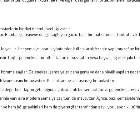
l festivaller, düğünler, kutlamalar ve diğer özel günlerin ortak bir tamamlayıcı
iyelerin bir dizi önemli özelliği vardır.
ir. Bambu, şemsiyeye denge sağlayan güçlü, hafif bir malzemedir. Tipik olarak,
le yapılır. Her şemsiye, asırlık yöntemler kullanılarak özenle yapılmış rafine bir
tir. Doğa, geleneksel motifler, Japon manzaraları veya hayvan figürleri gibi tema
oruma sağlar. Geleneksel şemsiyeler daha geniş ve daha büyük yapıları neden
 taşınmasını kolaylaştırır. Bu, saklamayı ve taşımayı kolaylaştırır.
in de değerlidir. Japon geleneğinde çok önemli bir semboldür ve geleneksel festiva
inin yanı sıra modern şemsiye çeşitleri de mevcuttur. Ayrıca, bazı şemsiyeleri
 ve hem bölge sakinleri hem de ziyaretçiler tarafından seviliyor. Japon kültürünü