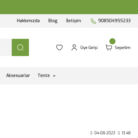
Hakkımızda
Blog
İletişim
908504955233
Üye Girişi
Sepetim
Aksesuarlar
Tente
04-08-2023
13:48