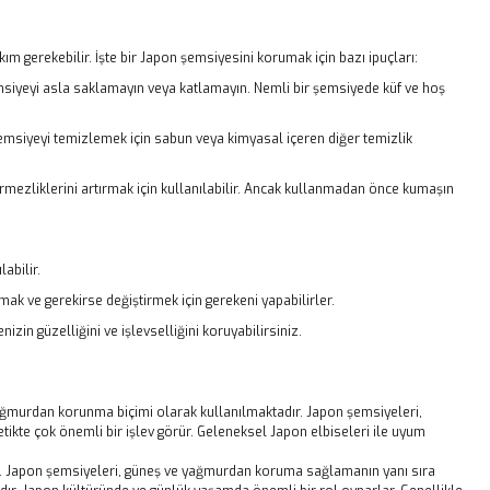
 gerekebilir. İşte bir Japon şemsiyesini korumak için bazı ipuçları:
msiyeyi asla saklamayın veya katlamayın. Nemli bir şemsiyede küf ve hoş
emsiyeyi temizlemek için sabun veya kimyasal içeren diğer temizlik
mezliklerini artırmak için kullanılabilir. Ancak kullanmadan önce kumaşın
abilir.
k ve gerekirse değiştirmek için gerekeni yapabilirler.
in güzelliğini ve işlevselliğini koruyabilirsiniz.
yağmurdan korunma biçimi olarak kullanılmaktadır. Japon şemsiyeleri,
tikte çok önemli bir işlev görür. Geleneksel Japon elbiseleri ile uyum
ır. Japon şemsiyeleri, güneş ve yağmurdan koruma sağlamanın yanı sıra