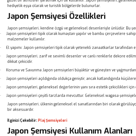
güzel bir atmosfer yaratmak için de kullanılır. Japon şemsiyeleri, gelenekse
hediyelik eşya olarak ve turistik bölgelerde bulunurlar.
Japon Şemsiyesi Özellikleri
Japon şemsiyeleri, kendine özgü ve geleneksel desenleriyle ünlüdür. Bu şems
Japon şemsiyeleri tipik olarak kumaştan yapılır ve bambu çerçevelere sahipt
·
malzemeler kullanılır.
El yapımı: Japon şemsiyeleri tipik olarak yetenekli zanaatkarlar tarafından el
·
Japon şemsiyeleri, zarif ve sevimli desenler ve canlı renklerle dekore edilmiş
·
dikkat çekicidir.
Koruma ve Savunma Japon şemsiyeleri büyüktür ve güneşten ve yağmurdan k
·
Japon şemsiyeleri açıldığında oldukça geniştir, ancak katlandığında küçülerek
·
Japon şemsiyeleri, geleneksel değerlerinin yanı sıra estetik çekicilikleri iç
·
Japon şemsiyeleri çeşitli tarzlarda mevcuttur. Geleneksel wagasa şemsiyeler
·
Japon şemsiyeleri, ülkenin geleneksel el sanatlarından biri olarak görülüyor
bir aksesuardır.
İlginizi Çekebilir:
Plaj Şemsiyeleri
Japon Şemsiyesi Kullanım Alanları