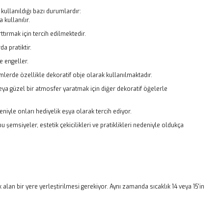
kullanıldığı bazı durumlardır:
 kullanılır.
tırmak için tercih edilmektedir.
a pratiktir.
 engeller.
lerde özellikle dekoratif obje olarak kullanılmaktadır.
veya güzel bir atmosfer yaratmak için diğer dekoratif öğelerle
niyle onları hediyelik eşya olarak tercih ediyor.
şemsiyeler, estetik çekicilikleri ve pratiklikleri nedeniyle oldukça
 alan bir yere yerleştirilmesi gerekiyor. Aynı zamanda sıcaklık 14 veya 15'in