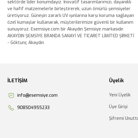
sektörde lider konumdayız. İnovatif tasarımlarımızı, dayanıklı
ve hafif malzemelerle birleştirerek, uzun ömürlü şemsiyeler
üretiyoruz. Güneşin zararlı UV ışınlarına karşı koruma sağlayan
özel kumaşlar kullanarak, müşterilerimize güvenli bir kullanım
sunuyoruz. Esemsiye.com bir Akaydın Şemsiye markasıdır.
AKAYDIN ŞEMSİYE BRANDA SANAYİ VE TİCARET LİMİTED ŞİRKETİ
- Göktunç Akaydın
İLETİŞİM
Üyelik
Yeni Üyelik
info@esemsiye.com
Üye Girişi
908504955233
Şifremi Unut