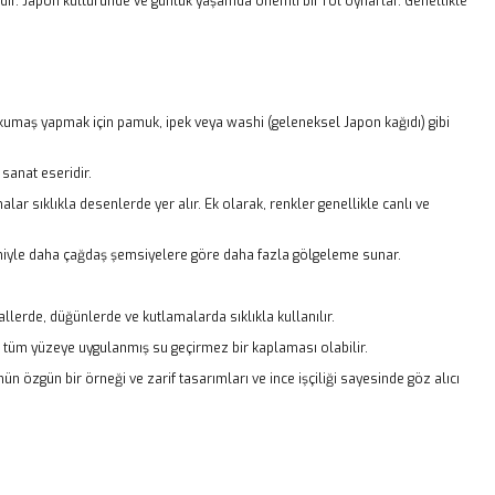
sıdır. Japon kültüründe ve günlük yaşamda önemli bir rol oynarlar. Genellikle
 kumaş yapmak için pamuk, ipek veya washi (geleneksel Japon kağıdı) gibi
 sanat eseridir.
lar sıklıkla desenlerde yer alır. Ek olarak, renkler genellikle canlı ve
iyle daha çağdaş şemsiyelere göre daha fazla gölgeleme sunar.
llerde, düğünlerde ve kutlamalarda sıklıkla kullanılır.
n tüm yüzeye uygulanmış su geçirmez bir kaplaması olabilir.
n özgün bir örneği ve zarif tasarımları ve ince işçiliği sayesinde göz alıcı