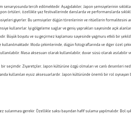
 senaryosunda tercih edilmektedir. Aşağıdakiler, Japon şemsiyelerinin sıklıkla 
pon örtüleri, özellikle yaz festivallerinde danslarda ve performanslarda sıklıkla
eleri giyerler. Bu şemsiyeler düğün törenlerinin ve ritüellerin formalitesini art
ye kullanırlar. İyi gölgeleme sağlar ve geniş yaprakları sayesinde açık alanlard
ir. Büyük boyutu ve su geçirmez kaplaması sayesinde yağmuru etkili bir şekilde
e kullanılmaktadır. Moda çekimlerinde, düğün fotoğraflarında ve diğer özel çekim
lanılabilir. Masa aksesuarı olarak kullanılabilir, duvar süsü olarak asılabilir 
 bir seçimdir. Ziyaretçiler, Japon kültürüne özgü olmaları ve canlı desenleri nede
anda kullanılan eşsiz aksesuarlardır. Japon kültüründe önemli bir rol oynayan bu 
ez sulanması gerekir. Özellikle saksı başından hafif sulama yapılmalıdır. Bol ışık