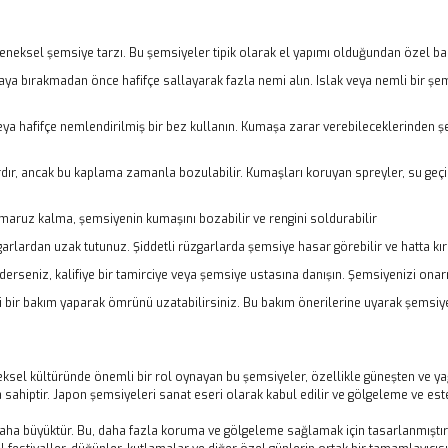
neksel şemsiye tarzı. Bu şemsiyeler tipik olarak el yapımı olduğundan özel bakım
a bırakmadan önce hafifçe sallayarak fazla nemi alın. Islak veya nemli bir şe
a hafifçe nemlendirilmiş bir bez kullanın. Kumaşa zarar verebileceklerinden ş
dır, ancak bu kaplama zamanla bozulabilir. Kumaşları koruyan spreyler, su geçir
maruz kalma, şemsiyenin kumaşını bozabilir ve rengini soldurabilir
rlardan uzak tutunuz. Şiddetli rüzgarlarda şemsiye hasar görebilir ve hatta kırıl
seniz, kalifiye bir tamirciye veya şemsiye ustasına danışın. Şemsiyenizi onarma
 bir bakım yaparak ömrünü uzatabilirsiniz. Bu bakım önerilerine uyarak şemsiyeniz
neksel kültüründe önemli bir rol oynayan bu şemsiyeler, özellikle güneşten ve 
sahiptir. Japon şemsiyeleri sanat eseri olarak kabul edilir ve gölgeleme ve este
 daha büyüktür. Bu, daha fazla koruma ve gölgeleme sağlamak için tasarlanmışt