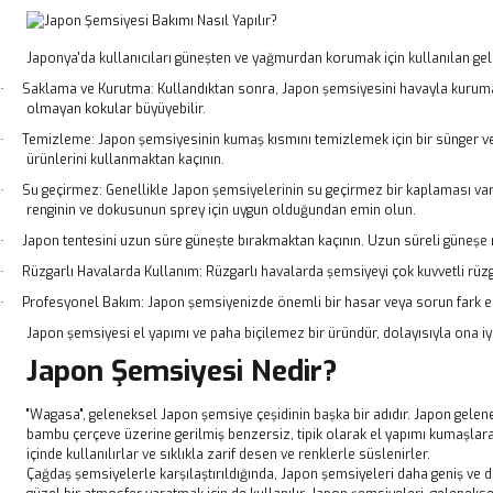
Japonya'da kullanıcıları güneşten ve yağmurdan korumak için kullanılan gele
Saklama ve Kurutma: Kullandıktan sonra, Japon şemsiyesini havayla kurumay
·
olmayan kokular büyüyebilir.
Temizleme: Japon şemsiyesinin kumaş kısmını temizlemek için bir sünger vey
·
ürünlerini kullanmaktan kaçının.
Su geçirmez: Genellikle Japon şemsiyelerinin su geçirmez bir kaplaması var
·
renginin ve dokusunun sprey için uygun olduğundan emin olun.
Japon tentesini uzun süre güneşte bırakmaktan kaçının. Uzun süreli güneşe 
·
Rüzgarlı Havalarda Kullanım: Rüzgarlı havalarda şemsiyeyi çok kuvvetli rüzga
·
Profesyonel Bakım: Japon şemsiyenizde önemli bir hasar veya sorun fark eder
·
Japon şemsiyesi el yapımı ve paha biçilemez bir üründür, dolayısıyla ona iyi
Japon Şemsiyesi Nedir?
"Wagasa", geleneksel Japon şemsiye çeşidinin başka bir adıdır. Japon gele
bambu çerçeve üzerine gerilmiş benzersiz, tipik olarak el yapımı kumaşlara 
içinde kullanılırlar ve sıklıkla zarif desen ve renklerle süslenirler.
Çağdaş şemsiyelerle karşılaştırıldığında, Japon şemsiyeleri daha geniş ve