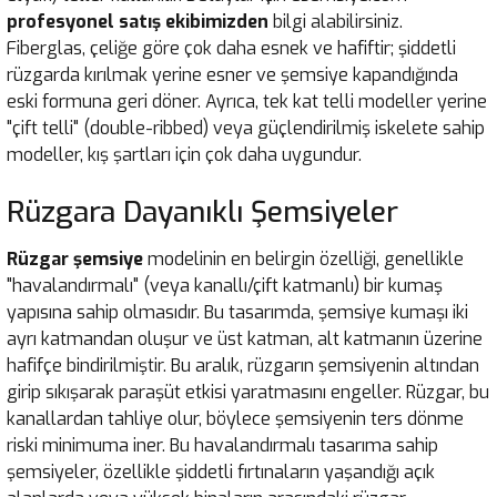
profesyonel satış ekibimizden
bilgi alabilirsiniz.
Fiberglas, çeliğe göre çok daha esnek ve hafiftir; şiddetli
rüzgarda kırılmak yerine esner ve şemsiye kapandığında
eski formuna geri döner. Ayrıca, tek kat telli modeller yerine
"çift telli" (double-ribbed) veya güçlendirilmiş iskelete sahip
modeller, kış şartları için çok daha uygundur.
Rüzgara Dayanıklı Şemsiyeler
Rüzgar şemsiye
modelinin en belirgin özelliği, genellikle
"havalandırmalı" (veya kanallı/çift katmanlı) bir kumaş
yapısına sahip olmasıdır. Bu tasarımda, şemsiye kumaşı iki
ayrı katmandan oluşur ve üst katman, alt katmanın üzerine
hafifçe bindirilmiştir. Bu aralık, rüzgarın şemsiyenin altından
girip sıkışarak paraşüt etkisi yaratmasını engeller. Rüzgar, bu
kanallardan tahliye olur, böylece şemsiyenin ters dönme
riski minimuma iner. Bu havalandırmalı tasarıma sahip
şemsiyeler, özellikle şiddetli fırtınaların yaşandığı açık