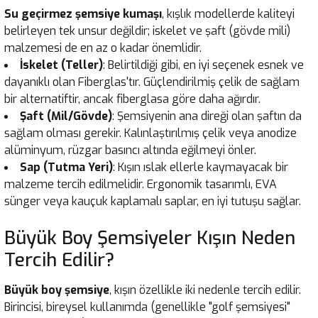
Su geçirmez şemsiye kumaşı
, kışlık modellerde kaliteyi
belirleyen tek unsur değildir; iskelet ve şaft (gövde mili)
malzemesi de en az o kadar önemlidir.
İskelet (Teller)
: Belirtildiği gibi, en iyi seçenek esnek ve
dayanıklı olan Fiberglas'tır. Güçlendirilmiş çelik de sağlam
bir alternatiftir, ancak fiberglasa göre daha ağırdır.
Şaft (Mil/Gövde)
: Şemsiyenin ana direği olan şaftın da
sağlam olması gerekir. Kalınlaştırılmış çelik veya anodize
alüminyum, rüzgar basıncı altında eğilmeyi önler.
Sap (Tutma Yeri)
: Kışın ıslak ellerle kaymayacak bir
malzeme tercih edilmelidir. Ergonomik tasarımlı, EVA
sünger veya kauçuk kaplamalı saplar, en iyi tutuşu sağlar.
Büyük Boy Şemsiyeler Kışın Neden
Tercih Edilir?
Büyük boy şemsiye
, kışın özellikle iki nedenle tercih edilir.
Birincisi, bireysel kullanımda (genellikle "golf şemsiyesi"