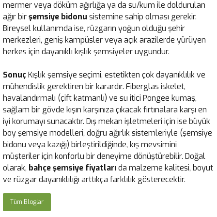
mermer veya döküm ağırlığa ya da su/kum ile doldurulan
ağır bir
şemsiye bidonu
sistemine sahip olması gerekir.
Bireysel kullanımda ise, rüzgarın yoğun olduğu şehir
merkezleri, geniş kampüsler veya açık arazilerde yürüyen
herkes için dayanıklı kışlık şemsiyeler uygundur.
Sonuç
Kışlık şemsiye seçimi, estetikten çok dayanıklılık ve
mühendislik gerektiren bir karardır. Fiberglas iskelet,
havalandırmalı (çift katmanlı) ve su itici Pongee kumaş,
sağlam bir gövde kışın karşınıza çıkacak fırtınalara karşı en
iyi korumayı sunacaktır. Dış mekan işletmeleri için ise büyük
boy şemsiye modelleri, doğru ağırlık sistemleriyle (şemsiye
bidonu veya kazığı) birleştirildiğinde, kış mevsimini
müşteriler için konforlu bir deneyime dönüştürebilir. Doğal
olarak,
bahçe şemsiye fiyatları
da malzeme kalitesi, boyut
ve rüzgar dayanıklılığı arttıkça farklılık gösterecektir.
Tüm Bloglar