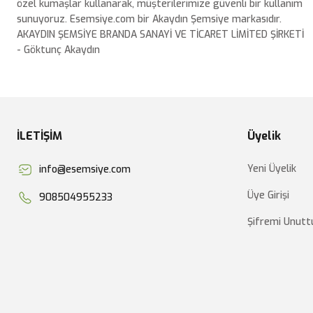
özel kumaşlar kullanarak, müşterilerimize güvenli bir kullanım
sunuyoruz. Esemsiye.com bir Akaydın Şemsiye markasıdır.
AKAYDIN ŞEMSİYE BRANDA SANAYİ VE TİCARET LİMİTED ŞİRKETİ
- Göktunç Akaydın
İLETİŞİM
Üyelik
Yeni Üyelik
info@esemsiye.com
Üye Girişi
908504955233
Şifremi Unut