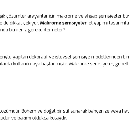
 şık çözümler arayanlar için makrome ve ahşap şemsiyeler büy
le de dikkat çekiyor.
Makrome şemsiyeler
, el yapımı tasarıml
kında bilmeniz gerekenler neler?
e yapılan dekoratif ve işlevsel şemsiye modellerinden biridir
da kullanılmaya başlanmıştır. Makrome şemsiyeler, genellikl
 çözümdür. Bohem ve doğal bir stil sunarak bahçenize veya havu
dür ve bakımı oldukça kolaydır.