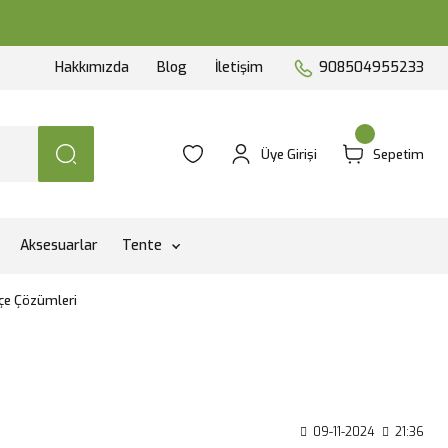
Hakkımızda
Blog
İletişim
908504955233
Üye Girişi
Sepetim
Aksesuarlar
Tente
çe Çözümleri
09-11-2024
21:36