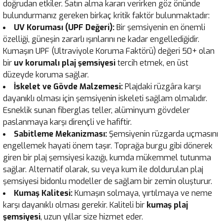
doğrudan etkiler. Satın alma kararı verirken göz önünde
bulundurmanız gereken birkaç kritik faktör bulunmaktadır:
UV Koruması (UPF Değeri):
Bir şemsiyenin en önemli
özelliği, güneşin zararlı ışınlarını ne kadar engellediğidir.
Kumaşın UPF (Ultraviyole Koruma Faktörü) değeri 50+ olan
bir
uv korumalı plaj şemsiyesi
tercih etmek, en üst
düzeyde koruma sağlar.
İskelet ve Gövde Malzemesi:
Plajdaki rüzgâra karşı
dayanıklı olması için şemsiyenin iskeleti sağlam olmalıdır.
Esneklik sunan fiberglas teller, alüminyum gövdeler
paslanmaya karşı dirençli ve hafiftir.
Sabitleme Mekanizması:
Şemsiyenin rüzgarda uçmasını
engellemek hayati önem taşır. Toprağa burgu gibi dönerek
giren bir plaj şemsiyesi kazığı, kumda mükemmel tutunma
sağlar. Alternatif olarak, su veya kum ile doldurulan plaj
şemsiyesi bidonlu modeller de sağlam bir zemin oluşturur.
Kumaş Kalitesi:
Kumaşın solmaya, yırtılmaya ve neme
karşı dayanıklı olması gerekir. Kaliteli bir
kumaş plaj
şemsiyesi
, uzun yıllar size hizmet eder.