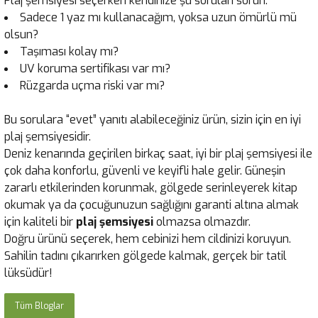
Plaj şemsiyesi seçerken kendinize şu soruları sorun:
Sadece 1 yaz mı kullanacağım, yoksa uzun ömürlü mü
olsun?
Taşıması kolay mı?
UV koruma sertifikası var mı?
Rüzgarda uçma riski var mı?
Bu sorulara “evet” yanıtı alabileceğiniz ürün, sizin için en iyi
plaj şemsiyesidir.
Deniz kenarında geçirilen birkaç saat, iyi bir plaj şemsiyesi ile
çok daha konforlu, güvenli ve keyifli hale gelir. Güneşin
zararlı etkilerinden korunmak, gölgede serinleyerek kitap
okumak ya da çocuğunuzun sağlığını garanti altına almak
için kaliteli bir
plaj şemsiyesi
olmazsa olmazdır.
Doğru ürünü seçerek, hem cebinizi hem cildinizi koruyun.
Sahilin tadını çıkarırken gölgede kalmak, gerçek bir tatil
lüksüdür!
Tüm Bloglar