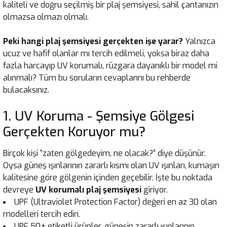
kaliteli ve doğru seçilmiş bir plaj şemsiyesi, sahil çantanızın
olmazsa olmazı olmalı.
Peki hangi plaj şemsiyesi gerçekten işe yarar?
Yalnızca
ucuz ve hafif olanlar mı tercih edilmeli, yoksa biraz daha
fazla harcayıp UV korumalı, rüzgara dayanıklı bir model mi
alınmalı? Tüm bu soruların cevaplarını bu rehberde
bulacaksınız.
1. UV Koruma - Şemsiye Gölgesi
Gerçekten Koruyor mu?
Birçok kişi “zaten gölgedeyim, ne olacak?” diye düşünür.
Oysa güneş ışınlarının zararlı kısmı olan UV ışınları, kumaşın
kalitesine göre gölgenin içinden geçebilir. İşte bu noktada
devreye
UV korumalı plaj şemsiyesi
giriyor.
UPF (Ultraviolet Protection Factor) değeri en az 30 olan
modelleri tercih edin.
UPF 50+ etiketli ürünler, güneşin zararlı ışınlarının