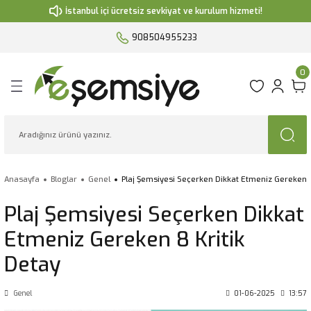
İstanbul içi ücretsiz sevkiyat ve kurulum hizmeti!
Geri Dön
Geri Dön
Geri Dön
Geri Dön
Geri Dön
908504955233
iyesi
iye
esi
Kumaşlar
0
 Şemsiye
siye
si
eri
siyesi
uma Kumaş
ente
 Değişimi
Anasayfa
Bloglar
Genel
Plaj Şemsiyesi Seçerken Dikkat Etmeniz Gereken 8
i
Plaj Şemsiyesi Seçerken Dikkat
Etmeniz Gereken 8 Kritik
Detay
Genel
01-06-2025
13:57