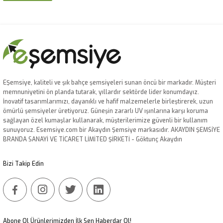
EŞemsiye, kaliteli ve şık bahçe şemsiyeleri sunan öncü bir markadır. Müşteri
memnuniyetini ön planda tutarak, yıllardır sektörde lider konumdayız.
İnovatif tasarımlarımızı, dayanıklı ve hafif malzemelerle birleştirerek, uzun
ömürlü şemsiyeler üretiyoruz. Güneşin zararlı UV ışınlarına karşı koruma
sağlayan özel kumaşlar kullanarak, müşterilerimize güvenli bir kullanım
sunuyoruz. Esemsiye.com bir Akaydın Şemsiye markasıdır. AKAYDIN ŞEMSİYE
BRANDA SANAYİ VE TİCARET LİMİTED ŞİRKETİ - Göktunç Akaydın
Bizi Takip Edin
Abone Ol Ürünlerimizden İlk Sen Haberdar Ol!