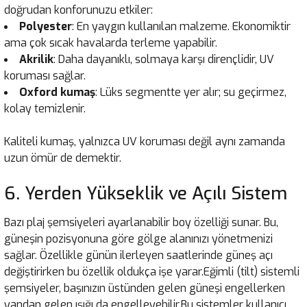
doğrudan konforunuzu etkiler:
Polyester
: En yaygın kullanılan malzeme. Ekonomiktir
ama çok sıcak havalarda terleme yapabilir.
Akrilik
: Daha dayanıklı, solmaya karşı dirençlidir, UV
koruması sağlar.
Oxford kumaş
: Lüks segmentte yer alır; su geçirmez,
kolay temizlenir.
Kaliteli kumaş, yalnızca UV koruması değil aynı zamanda
uzun ömür de demektir.
6. Yerden Yükseklik ve Açılı Sistem
Bazı plaj şemsiyeleri ayarlanabilir boy özelliği sunar. Bu,
güneşin pozisyonuna göre gölge alanınızı yönetmenizi
sağlar. Özellikle günün ilerleyen saatlerinde güneş açı
değiştirirken bu özellik oldukça işe yarar.Eğimli (tilt) sistemli
şemsiyeler, başınızın üstünden gelen güneşi engellerken
yandan gelen ışığı da engelleyebilir.Bu sistemler kullanıcı