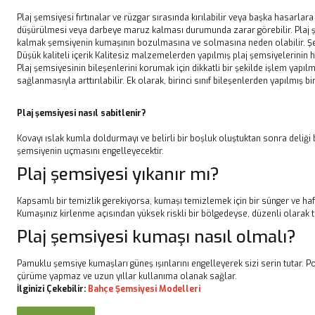
Plaj şemsiyesi fırtınalar ve rüzgar sırasında kırılabilir veya başka hasarla
düşürülmesi veya darbeye maruz kalması durumunda zarar görebilir. Plaj şe
kalmak şemsiyenin kumaşının bozulmasına ve solmasına neden olabilir. Şems
Düşük kaliteli içerik Kalitesiz malzemelerden yapılmış plaj şemsiyelerinin ha
Plaj şemsiyesinin bileşenlerini korumak için dikkatli bir şekilde işlem yap
sağlanmasıyla arttırılabilir. Ek olarak, birinci sınıf bileşenlerden yapılmış bi
Plaj şemsiyesi nasıl sabitlenir?
Kovayı ıslak kumla doldurmayı ve belirli bir boşluk oluştuktan sonra deliğ
şemsiyenin uçmasını engelleyecektir.
Plaj şemsiyesi yıkanır mı?
Kapsamlı bir temizlik gerekiyorsa, kumaşı temizlemek için bir sünger ve hafi
Kumaşınız kirlenme açısından yüksek riskli bir bölgedeyse, düzenli olarak 
Plaj şemsiyesi kumaşı nasıl olmalı?
Pamuklu şemsiye kumaşları güneş ışınlarını engelleyerek sizi serin tutar. 
çürüme yapmaz ve uzun yıllar kullanıma olanak sağlar.
İlginizi Çekebilir:
Bahçe Şemsiyesi Modelleri