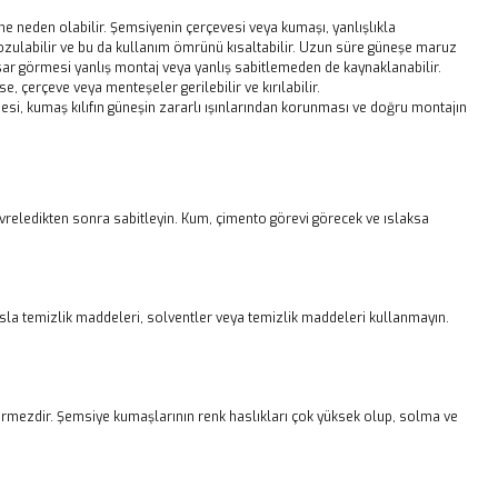
ine neden olabilir. Şemsiyenin çerçevesi veya kumaşı, yanlışlıkla
zulabilir ve bu da kullanım ömrünü kısaltabilir. Uzun süre güneşe maruz
ar görmesi yanlış montaj veya yanlış sabitlemeden de kaynaklanabilir.
, çerçeve veya menteşeler gerilebilir ve kırılabilir.
mesi, kumaş kılıfın güneşin zararlı ışınlarından korunması ve doğru montajın
vreledikten sonra sabitleyin. Kum, çimento görevi görecek ve ıslaksa
. Asla temizlik maddeleri, solventler veya temizlik maddeleri kullanmayın.
çirmezdir. Şemsiye kumaşlarının renk haslıkları çok yüksek olup, solma ve