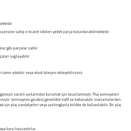
ektedir.
elpazesine sahip e-ticaret siteleri yedek parça bulundurabilmektedir.
r gibi parçalar satılır.
aları sağlayabilir.
amir edebilir veya eksik bileşeni ekleyebilirsiniz.
güneşin zararlı ışınlarından korumak için tasarlanmıştır. Plaj şemsiyeleri
nmıştır. Şemsiyenin gövdesi genellikle hafif ve katlanabilir malzemelerden
çin plaj sandalyeleri veya şezlonglarla birlikte de kullanılabilir. Bir plaj
aya karşı hassastırlar.