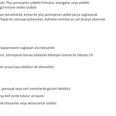
r. Plaj şemsiyeleri şiddetli fırtınalar, kasırgalar veya şiddetli
 görmesine neden olabilir.
Bazı durumlarda, kırılan bir plaj şemsiyesini yedek parça sağlayarak
r. Plajda bir şemsiye kullanırken, kullanım ömrünü en üst düzeye çıkarmak
p kapanmasını sağlayan ana bileşendir.
ur. Şemsiyenin kumaş kalitesini etkileyen önemli bir bileşen UV
 ucuna hava delikleri de eklenebilir.
rı, yumuşak veya sert zeminlerde gözleri delebilir.
 kılıf içinde tutulur ve taşınır.
 ek bileşenler veya aksesuarlar olabilir.