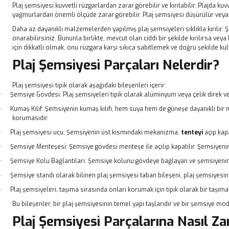
Plaj şemsiyesi kuvvetli rüzgarlardan zarar görebilir ve kırılabilir. Plajda kuv
yağmurlardan önemli ölçüde zarar görebilir. Plaj şemsiyesi düşürülür veya ç
Daha az dayanıklı malzemelerden yapılmış plaj şemsiyeleri sıklıkla kırılır.
onarabilirsiniz. Bununla birlikte, mevcut olan ciddi bir şekilde kırılırsa 
için dikkatli olmak, onu rüzgara karşı sıkıca sabitlemek ve doğru şekilde k
Plaj Şemsiyesi Parçaları Nelerdir?
Plaj şemsiyesi tipik olarak aşağıdaki bileşenleri içerir:
Şemsiye Gövdesi:
Plaj şemsiyeleri
tipik olarak alüminyum veya çelik direk v
·
Kumaş Kılıf: Şemsiyenin kumaş kılıfı, hem suya hem de güneşe dayanıklı bir
·
korumasıdır.
Plaj şemsiyesi ucu: Şemsiyenin üst kısmındaki mekanizma,
tente
yi
açıp kap
·
Şemsiye Menteşesi: Şemsiye gövdesi menteşe ile açılıp kapatılır. Şemsiyen
·
Şemsiye Kolu Bağlantıları: Şemsiye kolunu gövdeye bağlayan ve şemsiyenin
·
Şemsiye standı olarak bilinen plaj şemsiyesi taban bileşeni, plaj şemsiyesini 
·
Plaj şemsiyeleri, taşıma sırasında onları korumak için tipik olarak bir taşıma ça
·
Bu bileşenler, bir plaj şemsiyesinin temel yapı taşlarıdır ve bir şemsiye mod
Plaj Şemsiyesi Parçalarına Nasıl Za