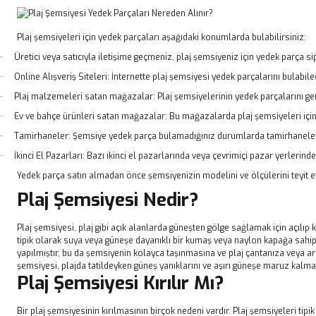
Plaj şemsiyeleri için yedek parçaları aşağıdaki konumlarda bulabilirsiniz:
Üretici veya satıcıyla iletişime geçmeniz, plaj şemsiyeniz için yedek parça 
·
Online Alışveriş Siteleri: İnternette plaj şemsiyesi yedek parçalarını bulabil
·
Plaj malzemeleri satan mağazalar: Plaj şemsiyelerinin yedek parçalarını ge
·
Ev ve bahçe ürünleri satan mağazalar: Bu mağazalarda plaj şemsiyeleri için 
·
Tamirhaneler: Şemsiye yedek parça bulamadığınız durumlarda tamirhanelerle i
·
İkinci El Pazarları: Bazı ikinci el pazarlarında veya çevrimiçi pazar yerlerind
·
Yedek parça satın almadan önce şemsiyenizin modelini ve ölçülerini teyit et
Plaj Şemsiyesi Nedir?
Plaj şemsiyesi, plaj gibi açık alanlarda güneşten gölge sağlamak için açılıp
tipik olarak suya veya güneşe dayanıklı bir kumaş veya naylon kapağa sahipt
yapılmıştır, bu da şemsiyenin kolayca taşınmasına ve plaj çantanıza veya arab
şemsiyesi, plajda tatildeyken güneş yanıklarını ve aşırı güneşe maruz kalma
Plaj Şemsiyesi Kırılır Mı?
Bir plaj şemsiyesinin kırılmasının birçok nedeni vardır. Plaj şemsiyeleri tipi