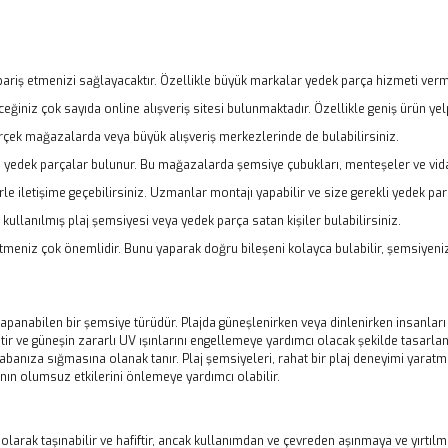
sipariş etmenizi sağlayacaktır. Özellikle büyük markalar yedek parça hizmeti verm
eceğiniz çok sayıda online alışveriş sitesi bulunmaktadır. Özellikle geniş ürün y
rçek mağazalarda veya büyük alışveriş merkezlerinde de bulabilirsiniz.
yedek parçalar bulunur. Bu mağazalarda şemsiye çubukları, menteşeler ve vidala
letişime geçebilirsiniz. Uzmanlar montajı yapabilir ve size gerekli yedek parç
e kullanılmış plaj şemsiyesi veya yedek parça satan kişiler bulabilirsiniz.
meniz çok önemlidir. Bunu yaparak doğru bileşeni kolayca bulabilir, şemsiyenizi t
 kapanabilen bir şemsiye türüdür. Plajda güneşlenirken veya dinlenirken insanları 
ir ve güneşin zararlı UV ışınlarını engellemeye yardımcı olacak şekilde tasarla
anıza sığmasına olanak tanır. Plaj şemsiyeleri, rahat bir plaj deneyimi yaratmak i
nın olumsuz etkilerini önlemeye yardımcı olabilir.
k olarak taşınabilir ve hafiftir, ancak kullanımdan ve çevreden aşınmaya ve yırtılm