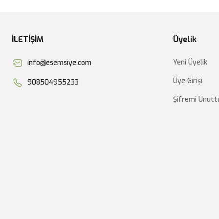
İLETİŞİM
Üyelik
Yeni Üyelik
info@esemsiye.com
Üye Girişi
908504955233
Şifremi Unut