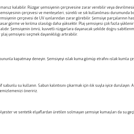
ra maruz kalabilir. Rüzgar şemsiyenin çerçevesine zarar verebilir veya devrilmes
msiyesinin çerçevesi ve menteşeleri, sürekli ve sık kullanılması durumunda bo
iyenin çerçevesi de UV ışınlarından zarar görebilir. Şemsiye parçalarının has
sar görme ve kırılma olasılığı daha yüksektir. Plaj şemsiyesi çok fazla yüklenirse
ılmalıdır. Şemsiyenin ömrü, kuvvetli rüzgarlara dayanacak şekilde doğru sabitlen
r plaj şemsiyesi seçmek dayanıklılığı artırabilir.
i bununla kapatmayı deneyin. Şemsiyeyi ıslak kuma gömüp etrafını ıslak kumla çe
f sabunlu su kullanın. Sabun kalıntısını çıkarmak için ılık suyla iyice durulayın
temizlemenizi öneririz.
Polyester ve sentetik elyaflardan üretilen solmayan şemsiye kumaşları da su ge