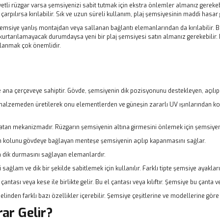
vetli rüzgar varsa şemsiyenizi sabit tutmak için ekstra önlemler almanız gerekebili
arpılırsa kırılabilir. Sık ve uzun süreli kullanım, plaj şemsiyesinin maddi hasar
 Şemsiye yanlış montajdan veya sallanan bağlantı elemanlarından da kırılabilir. 
veya kurtarılamayacak durumdaysa yeni bir plaj şemsiyesi satın almanız gerekebili
ullanmak çok önemlidir.
e ana çerçeveye sahiptir. Gövde, şemsiyenin dik pozisyonunu destekleyen, açılı
 malzemeden üretilerek onu elementlerden ve güneşin zararlı UV ışınlarından kor
atan mekanizmadır. Rüzgarın şemsiyenin altına girmesini önlemek için şemsiyenin
in kolunu gövdeye bağlayan menteşe şemsiyenin açılıp kapanmasını sağlar.
 dik durmasını sağlayan elemanlardır.
sağlam ve dik bir şekilde sabitlemek için kullanılır. Farklı tipte şemsiye ayakla
ntası veya kese ile birlikte gelir. Bu el çantası veya kılıftır. Şemsiye bu çanta veya
elinden farklı bazı özellikler içerebilir. Şemsiye çeşitlerine ve modellerine göre
rar Gelir?