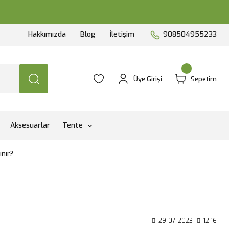
Hakkımızda
Blog
İletişim
908504955233
Üye Girişi
Sepetim
Aksesuarlar
Tente
ınır?
29-07-2023
12:16