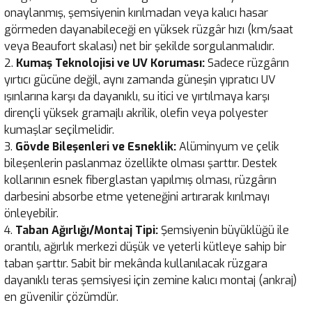
onaylanmış, şemsiyenin kırılmadan veya kalıcı hasar
görmeden dayanabileceği en yüksek rüzgâr hızı (km/saat
veya Beaufort skalası) net bir şekilde sorgulanmalıdır.
Kumaş Teknolojisi ve UV Koruması:
Sadece rüzgârın
yırtıcı gücüne değil, aynı zamanda güneşin yıpratıcı UV
ışınlarına karşı da dayanıklı, su itici ve yırtılmaya karşı
dirençli yüksek gramajlı akrilik, olefin veya polyester
kumaşlar seçilmelidir.
Gövde Bileşenleri ve Esneklik:
Alüminyum ve çelik
bileşenlerin paslanmaz özellikte olması şarttır. Destek
kollarının esnek fiberglastan yapılmış olması, rüzgârın
darbesini absorbe etme yeteneğini artırarak kırılmayı
önleyebilir.
Taban Ağırlığı/Montaj Tipi:
Şemsiyenin büyüklüğü ile
orantılı, ağırlık merkezi düşük ve yeterli kütleye sahip bir
taban şarttır. Sabit bir mekânda kullanılacak rüzgara
dayanıklı teras şemsiyesi için zemine kalıcı montaj (ankraj)
en güvenilir çözümdür.