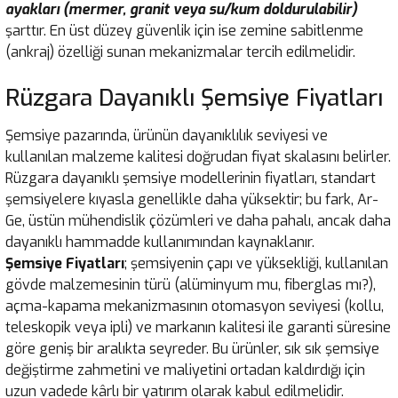
ayakları (mermer, granit veya su/kum doldurulabilir)
şarttır. En üst düzey güvenlik için ise zemine sabitlenme
(ankraj) özelliği sunan mekanizmalar tercih edilmelidir.
Rüzgara Dayanıklı Şemsiye Fiyatları
Şemsiye pazarında, ürünün dayanıklılık seviyesi ve
kullanılan malzeme kalitesi doğrudan fiyat skalasını belirler.
Rüzgara dayanıklı şemsiye modellerinin fiyatları, standart
şemsiyelere kıyasla genellikle daha yüksektir; bu fark, Ar-
Ge, üstün mühendislik çözümleri ve daha pahalı, ancak daha
dayanıklı hammadde kullanımından kaynaklanır.
Şemsiye Fiyatları
; şemsiyenin çapı ve yüksekliği, kullanılan
gövde malzemesinin türü (alüminyum mu, fiberglas mı?),
açma-kapama mekanizmasının otomasyon seviyesi (kollu,
teleskopik veya ipli) ve markanın kalitesi ile garanti süresine
göre geniş bir aralıkta seyreder. Bu ürünler, sık sık şemsiye
değiştirme zahmetini ve maliyetini ortadan kaldırdığı için
uzun vadede kârlı bir yatırım olarak kabul edilmelidir.