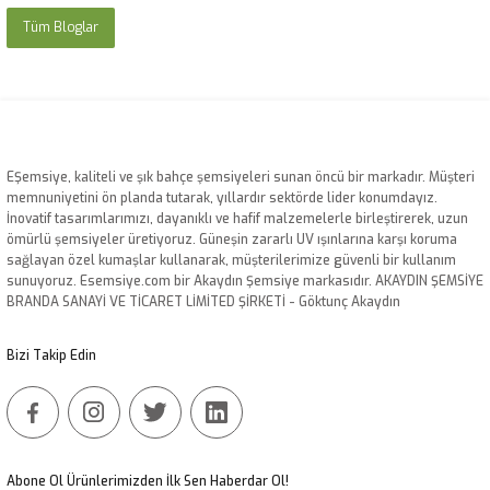
Tüm Bloglar
EŞemsiye, kaliteli ve şık bahçe şemsiyeleri sunan öncü bir markadır. Müşteri
memnuniyetini ön planda tutarak, yıllardır sektörde lider konumdayız.
İnovatif tasarımlarımızı, dayanıklı ve hafif malzemelerle birleştirerek, uzun
ömürlü şemsiyeler üretiyoruz. Güneşin zararlı UV ışınlarına karşı koruma
sağlayan özel kumaşlar kullanarak, müşterilerimize güvenli bir kullanım
sunuyoruz. Esemsiye.com bir Akaydın Şemsiye markasıdır. AKAYDIN ŞEMSİYE
BRANDA SANAYİ VE TİCARET LİMİTED ŞİRKETİ - Göktunç Akaydın
Bizi Takip Edin
Abone Ol Ürünlerimizden İlk Sen Haberdar Ol!