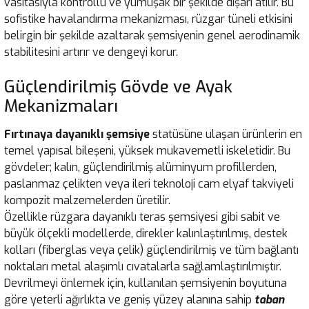
vasıtasıyla kontrollü ve yumuşak bir şekilde dışarı atılır. Bu
sofistike havalandırma mekanizması, rüzgar tüneli etkisini
belirgin bir şekilde azaltarak şemsiyenin genel aerodinamik
stabilitesini artırır ve dengeyi korur.
Güçlendirilmiş Gövde ve Ayak
Mekanizmaları
Fırtınaya dayanıklı şemsiye
statüsüne ulaşan ürünlerin en
temel yapısal bileşeni, yüksek mukavemetli iskeletidir. Bu
gövdeler; kalın, güçlendirilmiş alüminyum profillerden,
paslanmaz çelikten veya ileri teknoloji cam elyaf takviyeli
kompozit malzemelerden üretilir.
Özellikle rüzgara dayanıklı teras şemsiyesi gibi sabit ve
büyük ölçekli modellerde, direkler kalınlaştırılmış, destek
kolları (fiberglas veya çelik) güçlendirilmiş ve tüm bağlantı
noktaları metal alaşımlı cıvatalarla sağlamlaştırılmıştır.
Devrilmeyi önlemek için, kullanılan şemsiyenin boyutuna
göre yeterli ağırlıkta ve geniş yüzey alanına sahip
taban