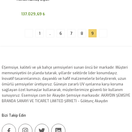
137.029,69
₺
1
..
6
7
8
9
EŞemsiye, kaliteli ve şık bahçe şemsiyeleri sunan öncü bir markadır. Müşteri
memnuniyetini ön planda tutarak, yıllardır sektörde lider konumdayız.
İnovatif tasarımlarımızı, dayanıklı ve hafif malzemelerle birleştirerek, uzun
ömürlü şemsiyeler üretiyoruz. Güneşin zararlı UV ışınlarına karşı koruma
sağlayan özel kumaşlar kullanarak, müşterilerimize güvenli bir kullanım
sunuyoruz. Esemsiye.com bir Akaydın Şemsiye markasıdır. AKAYDIN ŞEMSİYE
BRANDA SANAYİ VE TİCARET LİMİTED ŞİRKETİ - Göktunç Akaydın
Bizi Takip Edin