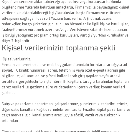
Kişisel verilerinizin aktarılabileceği üçüncü kişi veya kuruluşlar hakkında
bilgilendirme Yukarıda belirtilen amaçlarla, Firmamız ile paylaştığınız kişisel
verilerinizin aktarılabileceği kişi / kuruluşlar; başta Firmamızın e-ticaret
altyapısını sağlayan IdeaSoft Yazılım San. ve Tic. A.Ş. olmak üzere,
tedarikçiler, kargo şirketleri gibi sunulan hizmetler ile ilgili kişi ve kuruluşlar,
faaliyetlerimizi yürütmek üzere ve/veya Veri İşleyen sıfatı ile hizmet alınan,
iş birliği yaptığımız program ortağı kuruluşları, yurtiçi / yurtdışı kuruluşlar ve
diğer 3. kişilerdir.
Kişisel verilerinizin toplanma şekli
Kişisel verileriniz,
Firmamız internet sitesi ve mobil uygulamalarındaki formlar aracılığıyla ad,
soyad, TC kimlik numarası, adres, telefon, iş veya özel e-posta adresi gibi
bilgiler ile; kullanıcı adı ve şifresi kullanılarak giriş yapılan sayfalardaki
tercihleri, gerçekleştirilen işlemlerin IP kayıtları, tarayıcı tarafından toplanan
çerez verileri ile gezinme süre ve detaylarını içeren veriler, konum verileri
şeklinde;
Satış ve pazarlama departmanı çalışanlarımız, şubelerimiz, tedarikçilerimiz,
diğer satış kanalları, kağıt üzerindeki formlar, kartvizitler, dijital pazarlama ve
çağrı merkezi gibi kanallarımız aracılığıyla sözlü, yazılı veya elektronik
ortamdan;