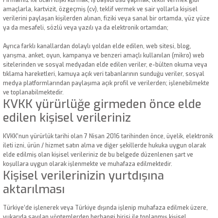
Firmamız ile ticari ilişki kurmak, iş başvurusu yapmak, teklif vermek gibi
amaçlarla, kartvizit, özgeçmiş (cv), teklif vermek ve sair yollarla kişisel
verilerini paylaşan kişilerden alınan, fiziki veya sanal bir ortamda, yüz yüze
ya da mesafeli, sözlü veya yazılı ya da elektronik ortamdan;
Ayrıca farklı kanallardan dolaylı yoldan elde edilen, web sitesi, blog,
yarışma, anket, oyun, kampanya ve benzeri amaçlı kullanılan (mikro) web
sitelerinden ve sosyal medyadan elde edilen veriler, e-bülten okuma veya
tıklama hareketleri, kamuya açık veri tabanlarının sunduğu veriler, sosyal
medya platformlarından paylaşıma açık profil ve verilerden; işlenebilmekte
ve toplanabilmektedir.
KVKK yürürlüğe girmeden önce elde
edilen kişisel verileriniz
KVKK’nun yürürlük tarihi olan 7 Nisan 2016 tarihinden önce, üyelik, elektronik
ileti izni, ürün / hizmet satın alma ve diğer şekillerde hukuka uygun olarak
elde edilmiş olan kişisel verileriniz de bu belgede düzenlenen şart ve
koşullara uygun olarak işlenmekte ve muhafaza edilmektedir.
Kişisel verilerinizin yurtdışına
aktarılması
Türkiye’de işlenerek veya Türkiye dışında işlenip muhafaza edilmek üzere,
yukarıda sayılan yöntemlerden herhangi birisi ile toplanmış kişisel