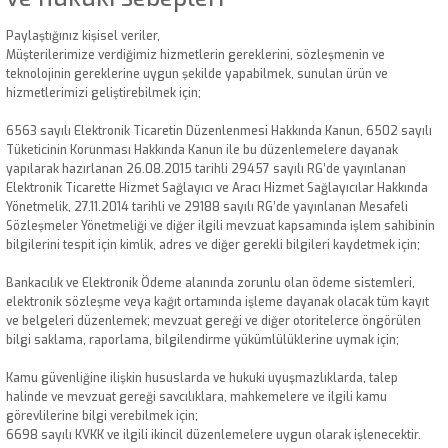
Paylaştığınız kişisel veriler,
Müşterilerimize verdiğimiz hizmetlerin gereklerini, sözleşmenin ve
teknolojinin gereklerine uygun şekilde yapabilmek, sunulan ürün ve
hizmetlerimizi geliştirebilmek için;
6563 sayılı Elektronik Ticaretin Düzenlenmesi Hakkında Kanun, 6502 sayılı
Tüketicinin Korunması Hakkında Kanun ile bu düzenlemelere dayanak
yapılarak hazırlanan 26.08.2015 tarihli 29457 sayılı RG’de yayınlanan
Elektronik Ticarette Hizmet Sağlayıcı ve Aracı Hizmet Sağlayıcılar Hakkında
Yönetmelik, 27.11.2014 tarihli ve 29188 sayılı RG’de yayınlanan Mesafeli
Sözleşmeler Yönetmeliği ve diğer ilgili mevzuat kapsamında işlem sahibinin
bilgilerini tespit için kimlik, adres ve diğer gerekli bilgileri kaydetmek için;
Bankacılık ve Elektronik Ödeme alanında zorunlu olan ödeme sistemleri,
elektronik sözleşme veya kağıt ortamında işleme dayanak olacak tüm kayıt
ve belgeleri düzenlemek; mevzuat gereği ve diğer otoritelerce öngörülen
bilgi saklama, raporlama, bilgilendirme yükümlülüklerine uymak için;
Kamu güvenliğine ilişkin hususlarda ve hukuki uyuşmazlıklarda, talep
halinde ve mevzuat gereği savcılıklara, mahkemelere ve ilgili kamu
görevlilerine bilgi verebilmek için;
6698 sayılı KVKK ve ilgili ikincil düzenlemelere uygun olarak işlenecektir.