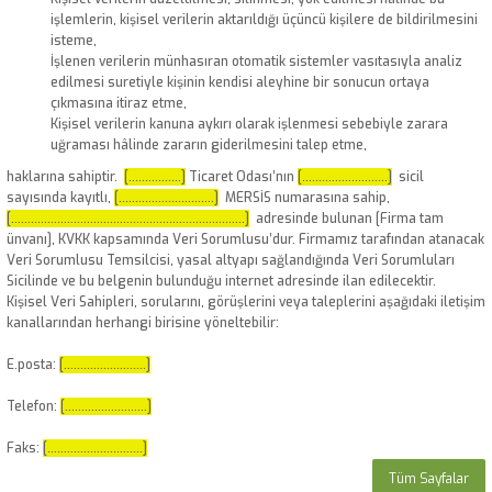
işlemlerin, kişisel verilerin aktarıldığı üçüncü kişilere de bildirilmesini
isteme,
İşlenen verilerin münhasıran otomatik sistemler vasıtasıyla analiz
edilmesi suretiyle kişinin kendisi aleyhine bir sonucun ortaya
çıkmasına itiraz etme,
Kişisel verilerin kanuna aykırı olarak işlenmesi sebebiyle zarara
uğraması hâlinde zararın giderilmesini talep etme,
haklarına sahiptir.
[................]
Ticaret Odası’nın
[..........................]
sicil
sayısında kayıtlı,
[.............................]
MERSİS numarasına sahip,
[.......................................................................]
adresinde bulunan [Firma tam
ünvanı], KVKK kapsamında Veri Sorumlusu’dur. Firmamız tarafından atanacak
Veri Sorumlusu Temsilcisi, yasal altyapı sağlandığında Veri Sorumluları
Sicilinde ve bu belgenin bulunduğu internet adresinde ilan edilecektir.
Kişisel Veri Sahipleri, sorularını, görüşlerini veya taleplerini aşağıdaki iletişim
kanallarından herhangi birisine yöneltebilir:
E.posta:
[.........................]
Telefon:
[.........................]
Faks:
[.............................]
Tüm Sayfalar