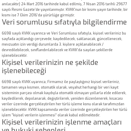
anılacaktır) 24 Mart 2016 tarihinde kabul edilmiş, 7 Nisan 2016 tarihli 29677
sayılı Resmi Gazete’de yayınlanmıştır. KVKK’nun bir kısmı yayın tarihinde, bir
kısmı ise 7 Ekim 2016’da yürürlüğe girmiştir.
Veri sorumlusu sıfatıyla bilgilendirme
6698 sayılı KVKK uyarınca ve Veri Sorumlusu sıfatıyla, kişisel verileriniz bu
sayfada açıklandığı çerçevede; kaydedilecek, saklanacak, güncellenecek,
mevzuatın izin verdiği durumlarda 3. kişilere açıklanabilecek /
devredilebilecek, sınıflandırılabilecek ve KVKK’da sayılan şekillerde
işlenebilecektir.
Kişisel verilerinizin ne şekilde
işlenebileceği
6698 sayılı KVKK uyarınca, Firmamız ile paylaştığınız kişisel verileriniz,
tamamen veya kısmen, otomatik olarak, veyahut herhangi bir veri kayıt
sisteminin parçası olmak kaydıyla otomatik olmayan yollarla elde edilerek,
kaydedilerek, depolanarak, değiştirilerek, yeniden düzenlenerek, kısacası
veriler üzerinde gerçekleştirilen her türlü işleme konu olarak tarafımızdan
işlenebilecektir. KVKK kapsamında veriler üzerinde gerçekleştirilen her türlü
işlem "kişisel verilerin işlenmesi” olarak kabul edilmektedir.
Kişisel verilerinizin işlenme amaçları
ve hukuki sebepleri