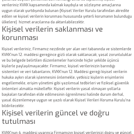
verileriniz KVKK kapsamında kalmak kaydıyla ve sözleşme amaçlarına
uygun olarak yurtdışında bulunan (Kişisel Veriler Kurulu tarafından akredite
edilen ve kişisel verilerin korunması hususunda yeterli korumanın bulunduğu
ülkelere) hizmet aracılarına da aktarılabilecektir.
Kişisel verilerin saklanması ve
korunması
Kişisel verileriniz, Firmamız nezdinde yer alan veri tabanında ve sistemlerde
KVKK’nun 12. maddesi gereğince gizli olarak saklanacak; yasal zorunluluklar
ve bu belgede belirtilen düzenlemeler haricinde hiçbir şekilde üçüncü
kişilerle paylaşılmayacaktır. Firmamız, kişisel verilerinizin barındığı
sistemleri ve veri tabanlarını, KVKK’nun 12. Maddesi gereği kişisel verilerin
hukuka aykırı olarak işlenmesini önlemekle, yetkisiz kişilerin erişimlerini
engellemekle, erişim yönetimi gibi yazılımsal tedbirleri ve fiziksel güvenlik
önlemleri almakla mükelleftir. Kişisel verilerin yasal olmayan yollarla
başkaları tarafından elde edilmesinin öğrenilmesi halinde durum derhal,
yasal düzenlemeye uygun ve yazılı olarak Kişisel Verileri Koruma Kurulu’na
bildirilecektir.
Kişisel verilerin güncel ve doğru
tutulması
KVKK’nun 4. maddesi uyarınca Firmamızın kişisel verilerinizi doğru ve güncel