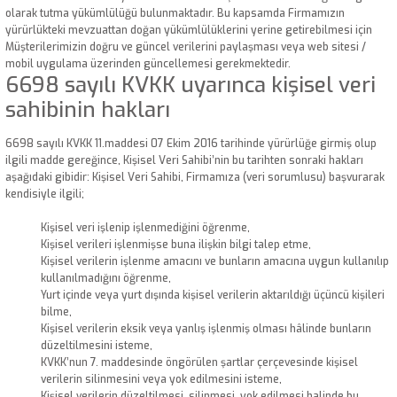
olarak tutma yükümlülüğü bulunmaktadır. Bu kapsamda Firmamızın
yürürlükteki mevzuattan doğan yükümlülüklerini yerine getirebilmesi için
Müşterilerimizin doğru ve güncel verilerini paylaşması veya web sitesi /
mobil uygulama üzerinden güncellemesi gerekmektedir.
6698 sayılı KVKK uyarınca kişisel veri
sahibinin hakları
6698 sayılı KVKK 11.maddesi 07 Ekim 2016 tarihinde yürürlüğe girmiş olup
ilgili madde gereğince, Kişisel Veri Sahibi’nin bu tarihten sonraki hakları
aşağıdaki gibidir: Kişisel Veri Sahibi, Firmamıza (veri sorumlusu) başvurarak
kendisiyle ilgili;
Kişisel veri işlenip işlenmediğini öğrenme,
Kişisel verileri işlenmişse buna ilişkin bilgi talep etme,
Kişisel verilerin işlenme amacını ve bunların amacına uygun kullanılıp
kullanılmadığını öğrenme,
Yurt içinde veya yurt dışında kişisel verilerin aktarıldığı üçüncü kişileri
bilme,
Kişisel verilerin eksik veya yanlış işlenmiş olması hâlinde bunların
düzeltilmesini isteme,
KVKK’nun 7. maddesinde öngörülen şartlar çerçevesinde kişisel
verilerin silinmesini veya yok edilmesini isteme,
Kişisel verilerin düzeltilmesi, silinmesi, yok edilmesi halinde bu