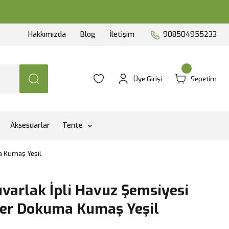
Hakkımızda
Blog
İletişim
908504955233
Üye Girişi
Sepetim
Aksesuarlar
Tente
a Kumaş Yeşil
varlak İpli Havuz Şemsiyesi
ter Dokuma Kumaş Yeşil