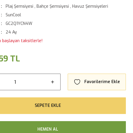
Plaj Şemsiyesi
,
Bahçe Şemsiyesi
,
Havuz Şemsiyeleri
SunCool
GC2Q1YCN4W
24 Ay
n başlayan taksitlerle!
59 TL
SEPETE EKLE
HEMEN AL