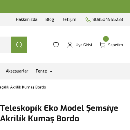
Hakkımızda
Blog
İletişim
908504955233
Üye Girişi
Sepetim
Aksesuarlar
Tente
çaklı Akrilik Kumaş Bordo
 Teleskopik Eko Model Şemsiye
 Akrilik Kumaş Bordo