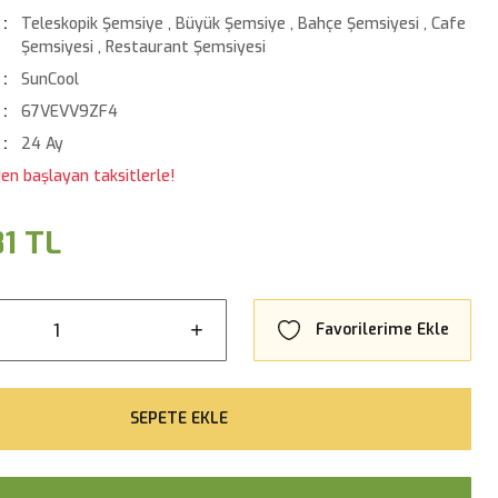
Teleskopik Şemsiye
,
Büyük Şemsiye
,
Bahçe Şemsiyesi
,
Cafe
Şemsiyesi
,
Restaurant Şemsiyesi
SunCool
67VEVV9ZF4
24 Ay
en başlayan taksitlerle!
81 TL
SEPETE EKLE