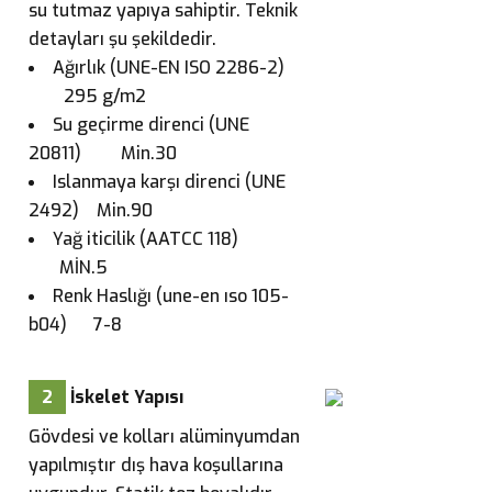
su tutmaz yapıya sahiptir. Teknik
detayları şu şekildedir.
Ağırlık (UNE-EN ISO 2286-2)
295 g/m2
Su geçirme direnci (UNE
20811) Min.30
Islanmaya karşı direnci (UNE
2492) Min.90
Yağ iticilik (AATCC 118)
MİN.5
Renk Haslığı (une-en ıso 105-
b04) 7-8
2
İskelet Yapısı
Gövdesi ve kolları alüminyumdan
yapılmıştır dış hava koşullarına