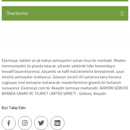
Önerileriniz
Yorum Yaz
Bu ürünün fiyat bilgisi, resim, ürün açıklamalarında ve diğer konularda
yetersiz gördüğünüz noktaları öneri formunu kullanarak tarafımıza
iletebilirsiniz.
Görüş ve önerileriniz için teşekkür ederiz.
Ürün resmi kalitesiz, bozuk veya görüntülenemiyor.
EŞemsiye, kaliteli ve şık bahçe şemsiyeleri sunan öncü bir markadır. Müşteri
memnuniyetini ön planda tutarak, yıllardır sektörde lider konumdayız.
Ürün açıklamasında eksik bilgiler bulunuyor.
İnovatif tasarımlarımızı, dayanıklı ve hafif malzemelerle birleştirerek, uzun
Ürün bilgilerinde hatalar bulunuyor.
ömürlü şemsiyeler üretiyoruz. Güneşin zararlı UV ışınlarına karşı koruma
sağlayan özel kumaşlar kullanarak, müşterilerimize güvenli bir kullanım
Ürün fiyatı diğer sitelerden daha pahalı.
sunuyoruz. Esemsiye.com bir Akaydın Şemsiye markasıdır. AKAYDIN ŞEMSİYE
Bu ürüne benzer farklı alternatifler olmalı.
BRANDA SANAYİ VE TİCARET LİMİTED ŞİRKETİ - Göktunç Akaydın
Bizi Takip Edin