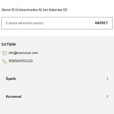
Gönder
Abone Ol Ürünlerimizden İlk Sen Haberdar Ol!
KAYDET
İLETİŞİM
info@esemsiye.com
908504955233
Üyelik
Kurumsal