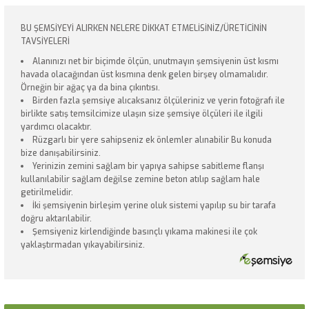
BU ŞEMSİYEYİ ALIRKEN NELERE DİKKAT ETMELİSİNİZ/ÜRETİCİNİN
TAVSİYELERİ
Alanınızı net bir biçimde ölçün, unutmayın şemsiyenin üst kısmı
havada olacağından üst kısmına denk gelen birşey olmamalıdır.
Örneğin bir ağaç ya da bina çıkıntısı.
Birden fazla şemsiye alıcaksanız ölçüleriniz ve yerin fotoğrafı ile
birlikte satış temsilcimize ulaşın size şemsiye ölçüleri ile ilgili
yardımcı olacaktır.
Rüzgarlı bir yere sahipseniz ek önlemler alınabilir Bu konuda
bize danışabilirsiniz.
Yerinizin zemini sağlam bir yapıya sahipse sabitleme flanşı
kullanılabilir sağlam değilse zemine beton atılıp sağlam hale
getirilmelidir.
İki şemsiyenin birleşim yerine oluk sistemi yapılıp su bir tarafa
doğru aktarılabilir.
Şemsiyeniz kirlendiğinde basınçlı yıkama makinesi ile çok
yaklaştırmadan yıkayabilirsiniz.