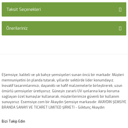
Taksit Seçenekleri
Bu ürüne ilk yorumu siz yapın!
Önerileriniz
Yorum Yaz
Bu ürünün fiyat bilgisi, resim, ürün açıklamalarında ve diğer konularda
yetersiz gördüğünüz noktaları öneri formunu kullanarak tarafımıza
iletebilirsiniz.
Görüş ve önerileriniz için teşekkür ederiz.
Ürün resmi kalitesiz, bozuk veya görüntülenemiyor.
EŞemsiye, kaliteli ve şık bahçe şemsiyeleri sunan öncü bir markadır. Müşteri
memnuniyetini ön planda tutarak, yıllardır sektörde lider konumdayız.
Ürün açıklamasında eksik bilgiler bulunuyor.
İnovatif tasarımlarımızı, dayanıklı ve hafif malzemelerle birleştirerek, uzun
Ürün bilgilerinde hatalar bulunuyor.
ömürlü şemsiyeler üretiyoruz. Güneşin zararlı UV ışınlarına karşı koruma
sağlayan özel kumaşlar kullanarak, müşterilerimize güvenli bir kullanım
Ürün fiyatı diğer sitelerden daha pahalı.
sunuyoruz. Esemsiye.com bir Akaydın Şemsiye markasıdır. AKAYDIN ŞEMSİYE
Bu ürüne benzer farklı alternatifler olmalı.
BRANDA SANAYİ VE TİCARET LİMİTED ŞİRKETİ - Göktunç Akaydın
Bizi Takip Edin