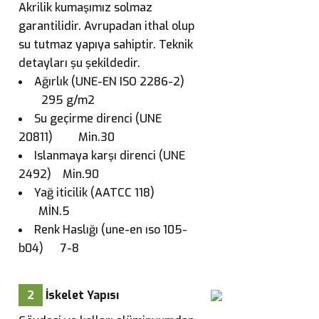
Akrilik kumaşımız solmaz
garantilidir. Avrupadan ithal olup
su tutmaz yapıya sahiptir. Teknik
detayları şu şekildedir.
Ağırlık (UNE-EN ISO 2286-2)
295 g/m2
Su geçirme direnci (UNE
20811) Min.30
Islanmaya karşı direnci (UNE
2492) Min.90
Yağ iticilik (AATCC 118)
MİN.5
Renk Haslığı (une-en ıso 105-
b04) 7-8
2
İskelet Yapısı