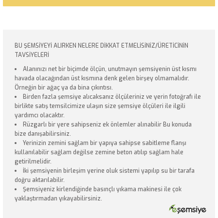
BU ŞEMSİYEYİ ALIRKEN NELERE DİKKAT ETMELİSİNİZ/ÜRETİCİNİN
TAVSİYELERİ
Alanınızı net bir biçimde ölçün, unutmayın şemsiyenin üst kısmı
havada olacağından üst kısmına denk gelen birşey olmamalıdır.
Örneğin bir ağaç ya da bina çıkıntısı.
Birden fazla şemsiye alıcaksanız ölçüleriniz ve yerin fotoğrafı ile
birlikte satış temsilcimize ulaşın size şemsiye ölçüleri ile ilgili
yardımcı olacaktır.
Rüzgarlı bir yere sahipseniz ek önlemler alınabilir Bu konuda
bize danışabilirsiniz.
Yerinizin zemini sağlam bir yapıya sahipse sabitleme flanşı
kullanılabilir sağlam değilse zemine beton atılıp sağlam hale
getirilmelidir.
İki şemsiyenin birleşim yerine oluk sistemi yapılıp su bir tarafa
doğru aktarılabilir.
Şemsiyeniz kirlendiğinde basınçlı yıkama makinesi ile çok
yaklaştırmadan yıkayabilirsiniz.