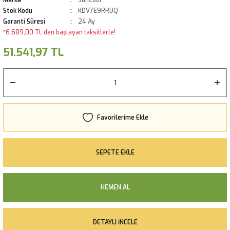
Marka
SunCool
Stok Kodu
KDV7E9RRUQ
Garanti Süresi
24 Ay
*6.689,00 TL den başlayan taksitlerle!
51.541,97 TL
SEPETE EKLE
HEMEN AL
DETAYLI İNCELE