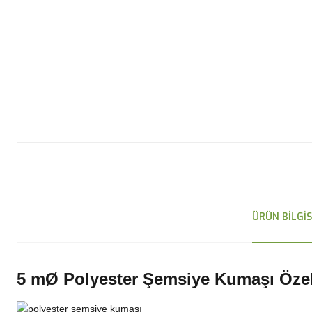
ÜRÜN BILGIS
5 mØ
Polyester
Şemsiye Kumaşı Özell