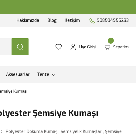
Hakkımızda
Blog
İletişim
908504955233
Üye Girişi
Sepetim
Aksesuarlar
Tente
Şemsiye Kumaşı
olyester Şemsiye Kumaşı
Polyester Dokuma Kumaş
,
Şemsiyelik Kumaşlar
,
Şemsiye