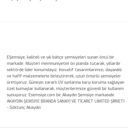
Bu ürünün fiyat bilgisi, resim, ürün açıklamalarında ve diğer konulard
Görüş ve önerileriniz için teşekkür ederiz.
Ürün resmi kalitesiz, bozuk veya görüntülenemiyor.
Ürün açıklamasında eksik bilgiler bulunuyor.
EŞemsiye, kaliteli ve şık bahçe şemsiyeleri sunan öncü bir
Ürün bilgilerinde hatalar bulunuyor.
markadır. Müşteri memnuniyetini ön planda tutarak, yıllardır
Ürün fiyatı diğer sitelerden daha pahalı.
sektörde lider konumdayız. İnovatif tasarımlarımızı, dayanıklı
ve hafif malzemelerle birleştirerek, uzun ömürlü şemsiyeler
Bu ürüne benzer farklı alternatifler olmalı.
üretiyoruz. Güneşin zararlı UV ışınlarına karşı koruma sağlayan
özel kumaşlar kullanarak, müşterilerimize güvenli bir kullanım
sunuyoruz. Esemsiye.com bir Akaydın Şemsiye markasıdır.
AKAYDIN ŞEMSİYE BRANDA SANAYİ VE TİCARET LİMİTED ŞİRKETİ
- Göktunç Akaydın