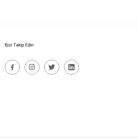
a yetersiz gördüğünüz noktaları öneri formunu kullanarak tarafımıza iletebi
Bu ürüne ilk yorumu siz yapın!
Bizi Takip Edin
Yorum Yaz
Gönder