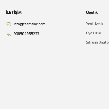
İLETİŞİM
Üyelik
Yeni Üyelik
info@esemsiye.com
Üye Girişi
908504955233
Şifremi Unut