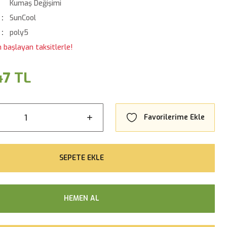
Kumaş Değişimi
SunCool
poly5
n başlayan taksitlerle!
47 TL
SEPETE EKLE
HEMEN AL