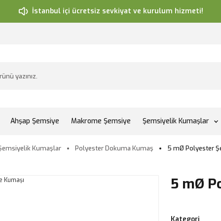
İstanbul içi ücretsiz sevkiyat ve kurulum hizmeti!
Ahşap Şemsiye
Makrome Şemsiye
Şemsiyelik Kumaşlar
Şemsiyelik Kumaşlar
Polyester Dokuma Kumaş
5 mØ Polyester 
5 mØ P
Kategori