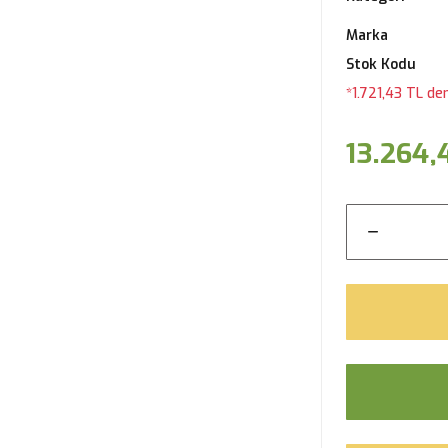
Marka
Stok Kodu
*1.721,43 TL de
13.264,