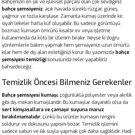
Bahçenizin en şık ve işlevsel parçası olan çok sevdiğiniz
bahçe şemsiyeniz
, açık havada sürekli rüzgar, güneş,
yağmur ve tozla karşılaşır. Zamanla kumaş üzerinde kir,
siyah lekeler hatta küf oluşabilir. Bu sadece görüntüyü
bozmaz; kumaşın ömrünü kısaltır ev veya işletme
kullanımında da kötü bir izlenim bırakır. Neyse ki doğru
yöntemlerle bakım yapmak hem şemsiyenizi uzun ömürlü
kılar hem de dış alan estetiğinizi korur. Bu yazımızda
bahçe
şemsiyesi temizliği
konusunda neler yapabiliriz
bahsedeceğiz.
Temizlik Öncesi Bilmeniz Gerekenler
Bahçe şemsiyesi kumaşı
, çoğunlukla polyester veya akrilik
gibi dış mekan kumaşlarıdır. Bu kumaşlar dayanıklı olsa da
sert kimyasallara ve çamaşır suyuna maruz
bırakılmamalıdır
; çünkü bu ürünler kumaşın rengini
soldurur ve dokusunu yapısını bozar. Temizlik işlemini
sadece sabun ve ılık suyla yapmak çok daha sağlıklıdır. Hadi