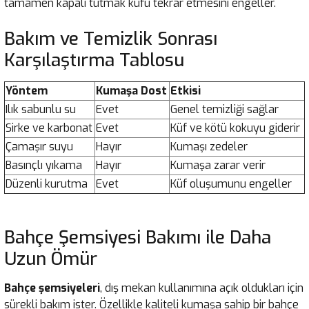
tamamen kapalı tutmak küfü tekrar etmesini engeller.
Bakım ve Temizlik Sonrası
Karşılaştırma Tablosu
Yöntem
Kumaşa Dost
Etkisi
Ilık sabunlu su
Evet
Genel temizliği sağlar
Sirke ve karbonat
Evet
Küf ve kötü kokuyu giderir
Çamaşır suyu
Hayır
Kumaşı zedeler
Basınçlı yıkama
Hayır
Kumaşa zarar verir
Düzenli kurutma
Evet
Küf oluşumunu engeller
Bahçe Şemsiyesi Bakımı ile Daha
Uzun Ömür
Bahçe şemsiyeleri
, dış mekan kullanımına açık oldukları için
sürekli bakım ister. Özellikle kaliteli kumaşa sahip bir bahçe