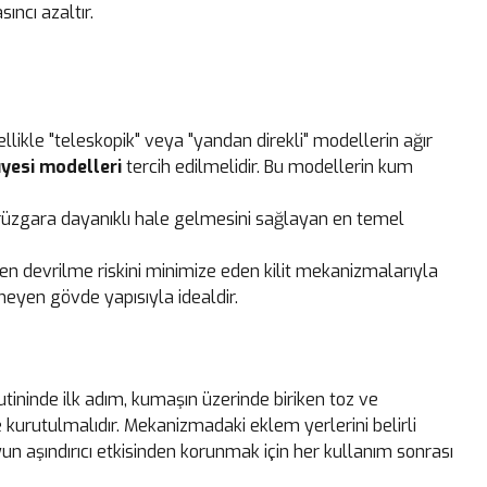
ncı azaltır.
ellikle "teleskopik" veya "yandan direkli" modellerin ağır
iyesi modelleri
tercih edilmelidir. Bu modellerin kum
 rüzgara dayanıklı hale gelmesini sağlayan en temel
ken devrilme riskini minimize eden kilit mekanizmalarıyla
lmeyen gövde yapısıyla idealdir.
utininde ilk adım, kumaşın üzerinde biriken toz ve
urutulmalıdır. Mekanizmadaki eklem yerlerini belirli
un aşındırıcı etkisinden korunmak için her kullanım sonrası