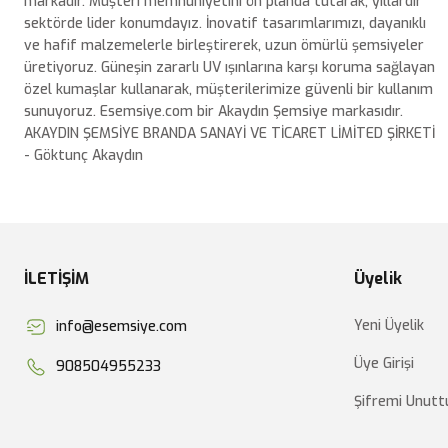
markadır. Müşteri memnuniyetini ön planda tutarak, yıllardır
sektörde lider konumdayız. İnovatif tasarımlarımızı, dayanıklı
ve hafif malzemelerle birleştirerek, uzun ömürlü şemsiyeler
üretiyoruz. Güneşin zararlı UV ışınlarına karşı koruma sağlayan
özel kumaşlar kullanarak, müşterilerimize güvenli bir kullanım
sunuyoruz. Esemsiye.com bir Akaydın Şemsiye markasıdır.
AKAYDIN ŞEMSİYE BRANDA SANAYİ VE TİCARET LİMİTED ŞİRKETİ
- Göktunç Akaydın
İLETİŞİM
Üyelik
Yeni Üyelik
info@esemsiye.com
Üye Girişi
908504955233
Şifremi Unut