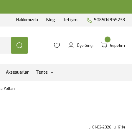
Hakkımızda
Blog
İletişim
908504955233
Üye Girişi
Sepetim
Aksesuarlar
Tente
 Yolları
01-02-2026
17:14