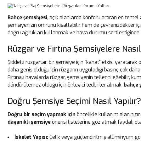
Bahçe şemsiyesi
, açık alanlarda konforu artıran en temel 
şemsiyenizin ömrünü kısaltabilir hem de çevrenizdekiler içi
doğru ağırlıkları kullanmak ve hava durumu sertleştiğinde
Rüzgar ve Fırtına Şemsiyelere Nasıl
Şiddetli rüzgarlar, bir şemsiye için "kanat" etkisi yaratara
daha geniş olduğu için rüzgarın uyguladığı basınç çok daha 
Fırtınalı havalarda rüzgar, şemsiyenin tellerini eğebilir, k
döndürülemez olduğu için önleyici tedbirler almak,
bahçe ş
Doğru Şemsiye Seçimi Nasıl Yapılır?
Doğru bir seçim yapmak için
öncelikle kullanım alanınızın 
dayanıklı şemsiye
önerisi listelerine göz atmak faydalı ola
İskelet Yapısı:
Çelik veya güçlendirilmiş alüminyum gövd