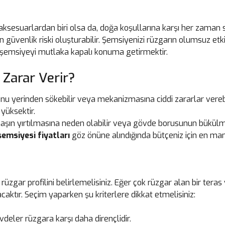
aksesuarlardan biri olsa da, doğa koşullarına karşı her zaman s
n güvenlik riski oluşturabilir. Şemsiyenizi rüzgarın olumsuz et
 şemsiyeyi mutlaka kapalı konuma getirmektir.
 Zarar Verir?
k onu yerinden sökebilir veya mekanizmasına ciddi zararlar verebi
yüksektir.
umaşın yırtılmasına neden olabilir veya gövde borusunun bükülme
emsiyesi fiyatları
göz önüne alındığında bütçeniz için en mant
rüzgar profilini belirlemelisiniz. Eğer çok rüzgar alan bir teras 
caktır. Seçim yaparken şu kriterlere dikkat etmelisiniz:
eler rüzgara karşı daha dirençlidir.