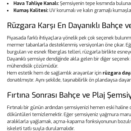
Hava Tahliye Kanalı:
Şemsiyenin tepe kısmında bulunan 
Kumaş Kalitesi:
UV korumalı ve kalın gramajlı kumaşlar r
Rüzgara Karşı En Dayanıklı Bahçe ve
Piyasada farklı ihtiyaçlara yönelik pek çok seçenek bulunm
mermer tabanlarla desteklenmiş versiyonları öne çıkar. Eğ
burguları ve esnek fiberglas telleri, rüzgarla birlikte esney
Dayanıklı şemsiye dendiğinde akla gelen bir diğer seçenek
mühendislik çözümüdür.
Hem estetik hem de sağlamlık arayanlar için
rüzgara daya
donatılmıştır. Aynı şekilde, taşınabilirlik ön plandaysa day
Fırtına Sonrası Bahçe ve Plaj Şemsiy
Fırtınalı bir günün ardından şemsiyenizi hemen eski halin
döküntüleri temizlemektir. Eğer şemsiyeniz yağmura maruz 
aralıklarla yağlamak, açma-kapama fonksiyonunun bozulma
iskeleti tatlı suyla durulamalıdır.