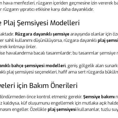
hava menfezleri, rüzgarın içeriden geçmesine izin vererek bası
üzgarın yıpratıcı etkisine karşı daha dayanıklıdır.
 Plaj Şemsiyesi Modelleri
aktadır.
Rüzgara dayanıklı şemsiye
arayışında olanlar için öz
er sahil kullanımı düşünülüyorsa, rüzgara dayanıklı
plaj şems
erek kırılmayı önler.
 ise havalandırma bacalı tasarımlardır; bu tasarımlar şemsiye
nıklı bahçe şemsiyesi modelleri
, geniş gölgelik alan sunar
anıklı plaj şemsiyesi seçenekleri, hafif ama sert rüzgarda bükü
eleri için Bakım Önerileri
e döndürmeden önce kontrol etmeniz gerekir.
Şemsiye bakımı
r
kaldıysa, küf oluşumunu engellemek için mutlaka açık halde k
sını engeller. Özellikle
plaj şemsiyesi
kullananlar, tuzlu suy