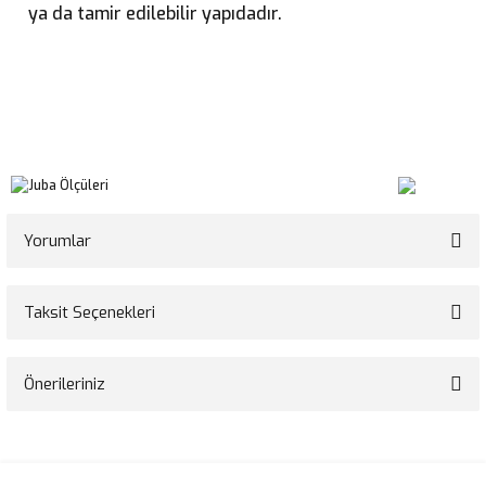
ya da tamir edilebilir yapıdadır.
Yorumlar
Taksit Seçenekleri
Bu ürüne ilk yorumu siz yapın!
Önerileriniz
Yorum Yaz
Bu ürünün fiyat bilgisi, resim, ürün açıklamalarında ve diğer konularda
yetersiz gördüğünüz noktaları öneri formunu kullanarak tarafımıza
iletebilirsiniz.