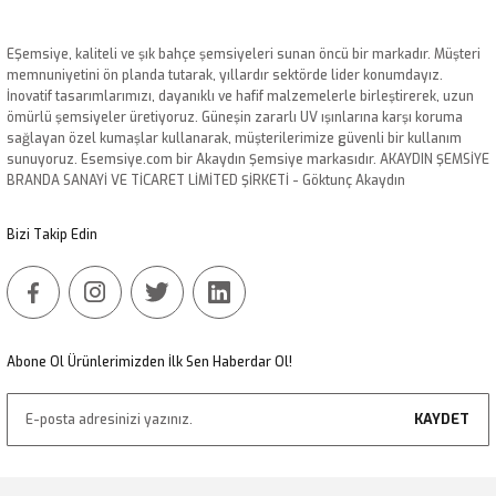
Görüş ve önerileriniz için teşekkür ederiz.
EŞemsiye, kaliteli ve şık bahçe şemsiyeleri sunan öncü bir markadır. Müşteri
Ürün resmi kalitesiz, bozuk veya görüntülenemiyor.
memnuniyetini ön planda tutarak, yıllardır sektörde lider konumdayız.
İnovatif tasarımlarımızı, dayanıklı ve hafif malzemelerle birleştirerek, uzun
Ürün açıklamasında eksik bilgiler bulunuyor.
ömürlü şemsiyeler üretiyoruz. Güneşin zararlı UV ışınlarına karşı koruma
Ürün bilgilerinde hatalar bulunuyor.
sağlayan özel kumaşlar kullanarak, müşterilerimize güvenli bir kullanım
sunuyoruz. Esemsiye.com bir Akaydın Şemsiye markasıdır. AKAYDIN ŞEMSİYE
Ürün fiyatı diğer sitelerden daha pahalı.
BRANDA SANAYİ VE TİCARET LİMİTED ŞİRKETİ - Göktunç Akaydın
Bu ürüne benzer farklı alternatifler olmalı.
Bizi Takip Edin
Gönder
Abone Ol Ürünlerimizden İlk Sen Haberdar Ol!
KAYDET