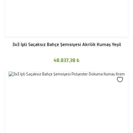
3x3 İpli Saçaksız Bahçe Şemsiyesi Akrilik Kumaş Yeşil
48.837,38
₺