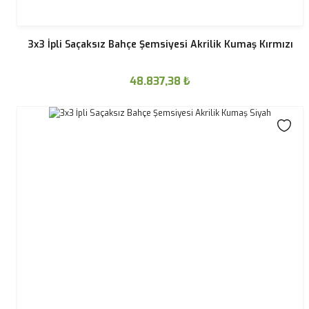
3x3 İpli Saçaksız Bahçe Şemsiyesi Akrilik Kumaş Kırmızı
48.837,38
₺