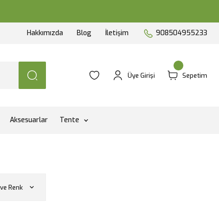
Hakkımızda
Blog
İletişim
908504955233
Üye Girişi
Sepetim
Aksesuarlar
Tente
ve Renk