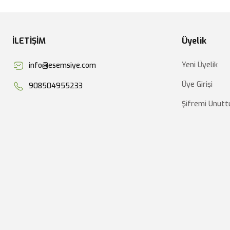
İLETİŞİM
Üyelik
Yeni Üyelik
info@esemsiye.com
Üye Girişi
908504955233
Şifremi Unut