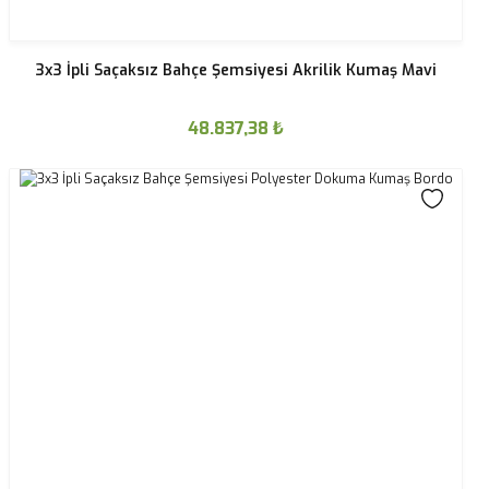
3x3 İpli Saçaksız Bahçe Şemsiyesi Akrilik Kumaş Mavi
48.837,38
₺