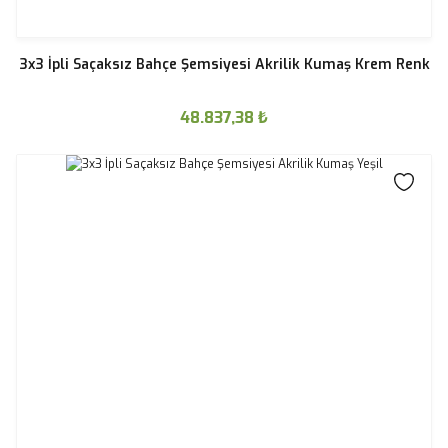
3x3 İpli Saçaksız Bahçe Şemsiyesi Akrilik Kumaş Krem Renk
48.837,38
₺