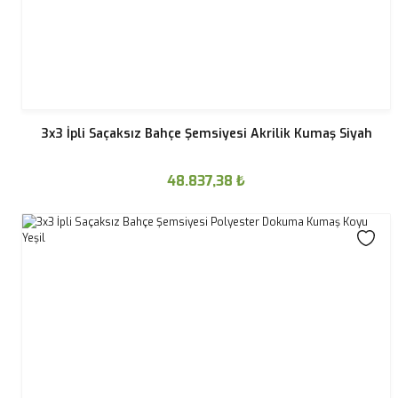
3x3 İpli Saçaksız Bahçe Şemsiyesi Akrilik Kumaş Siyah
48.837,38
₺