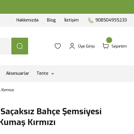
Hakkımızda
Blog
İletişim
908504955233
Üye Girişi
Sepetim
Aksesuarlar
Tente
 Kırmızı
i Saçaksız Bahçe Şemsiyesi
 Kumaş Kırmızı