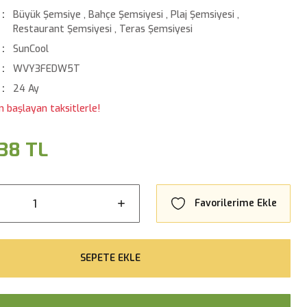
Büyük Şemsiye
,
Bahçe Şemsiyesi
,
Plaj Şemsiyesi
,
Restaurant Şemsiyesi
,
Teras Şemsiyesi
SunCool
WVY3FEDW5T
24 Ay
n başlayan taksitlerle!
38 TL
SEPETE EKLE