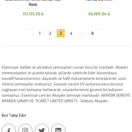
Renk
112.131,20
₺
36.189,04
₺
1
2
3
4
..
8
EŞemsiye, kaliteli ve şık bahçe şemsiyeleri sunan öncü bir markadır. Müşteri
memnuniyetini ön planda tutarak, yıllardır sektörde lider konumdayız.
İnovatif tasarımlarımızı, dayanıklı ve hafif malzemelerle birleştirerek, uzun
ömürlü şemsiyeler üretiyoruz. Güneşin zararlı UV ışınlarına karşı koruma
sağlayan özel kumaşlar kullanarak, müşterilerimize güvenli bir kullanım
sunuyoruz. Esemsiye.com bir Akaydın Şemsiye markasıdır. AKAYDIN ŞEMSİYE
BRANDA SANAYİ VE TİCARET LİMİTED ŞİRKETİ - Göktunç Akaydın
Bizi Takip Edin