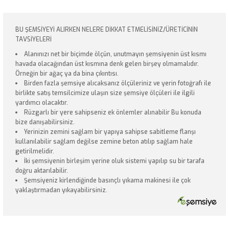
BU ŞEMSİYEYİ ALIRKEN NELERE DİKKAT ETMELİSİNİZ/ÜRETİCİNİN
TAVSİYELERİ
Alanınızı net bir biçimde ölçün, unutmayın şemsiyenin üst kısmı
havada olacağından üst kısmına denk gelen birşey olmamalıdır.
Örneğin bir ağaç ya da bina çıkıntısı.
Birden fazla şemsiye alıcaksanız ölçüleriniz ve yerin fotoğrafı ile
birlikte satış temsilcimize ulaşın size şemsiye ölçüleri ile ilgili
yardımcı olacaktır.
Rüzgarlı bir yere sahipseniz ek önlemler alınabilir Bu konuda
bize danışabilirsiniz.
Yerinizin zemini sağlam bir yapıya sahipse sabitleme flanşı
kullanılabilir sağlam değilse zemine beton atılıp sağlam hale
getirilmelidir.
İki şemsiyenin birleşim yerine oluk sistemi yapılıp su bir tarafa
doğru aktarılabilir.
Şemsiyeniz kirlendiğinde basınçlı yıkama makinesi ile çok
yaklaştırmadan yıkayabilirsiniz.