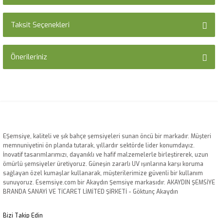
Taksit Seçenekleri
Bu ürüne ilk yorumu siz yapın!
Önerileriniz
Yorum Yaz
Bu ürünün fiyat bilgisi, resim, ürün açıklamalarında ve diğer konularda
yetersiz gördüğünüz noktaları öneri formunu kullanarak tarafımıza
iletebilirsiniz.
Görüş ve önerileriniz için teşekkür ederiz.
Ürün resmi kalitesiz, bozuk veya görüntülenemiyor.
EŞemsiye, kaliteli ve şık bahçe şemsiyeleri sunan öncü bir markadır. Müşteri
memnuniyetini ön planda tutarak, yıllardır sektörde lider konumdayız.
Ürün açıklamasında eksik bilgiler bulunuyor.
İnovatif tasarımlarımızı, dayanıklı ve hafif malzemelerle birleştirerek, uzun
Ürün bilgilerinde hatalar bulunuyor.
ömürlü şemsiyeler üretiyoruz. Güneşin zararlı UV ışınlarına karşı koruma
sağlayan özel kumaşlar kullanarak, müşterilerimize güvenli bir kullanım
Ürün fiyatı diğer sitelerden daha pahalı.
sunuyoruz. Esemsiye.com bir Akaydın Şemsiye markasıdır. AKAYDIN ŞEMSİYE
Bu ürüne benzer farklı alternatifler olmalı.
BRANDA SANAYİ VE TİCARET LİMİTED ŞİRKETİ - Göktunç Akaydın
Bizi Takip Edin