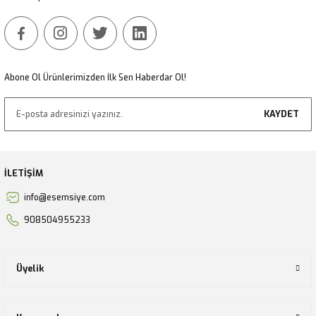
Gönder
Abone Ol Ürünlerimizden İlk Sen Haberdar Ol!
KAYDET
İLETİŞİM
info@esemsiye.com
908504955233
Üyelik