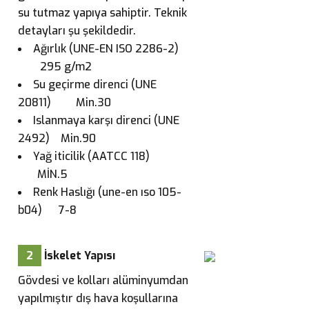
su tutmaz yapıya sahiptir. Teknik
detayları şu şekildedir.
Ağırlık (UNE-EN ISO 2286-2)
295 g/m2
Su geçirme direnci (UNE
20811) Min.30
Islanmaya karşı direnci (UNE
2492) Min.90
Yağ iticilik (AATCC 118)
MİN.5
Renk Haslığı (une-en ıso 105-
b04) 7-8
2
İskelet Yapısı
Gövdesi ve kolları alüminyumdan
yapılmıştır dış hava koşullarına