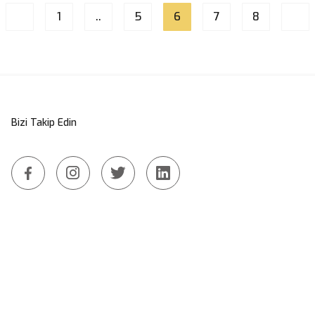
1
..
5
6
7
8
Bizi Takip Edin