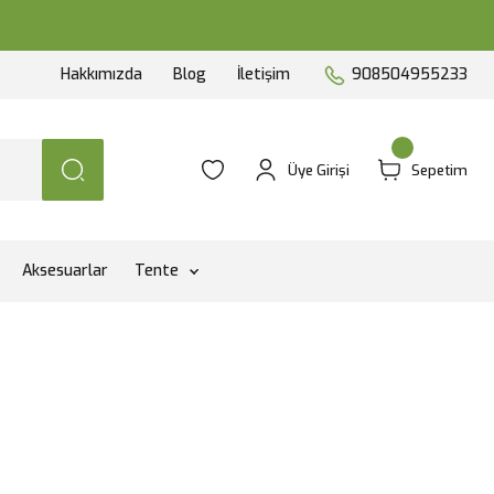
Hakkımızda
Blog
İletişim
908504955233
Üye Girişi
Sepetim
Aksesuarlar
Tente