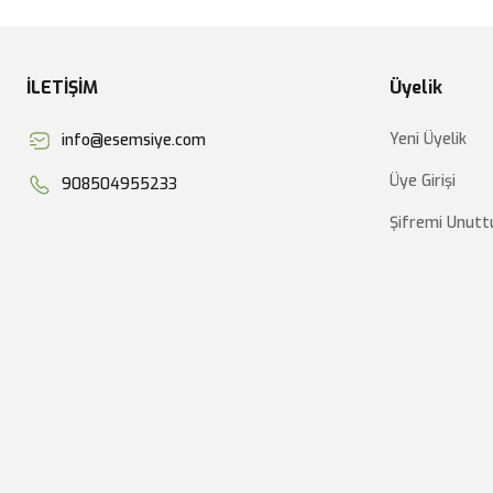
İLETİŞİM
Üyelik
Yeni Üyelik
info@esemsiye.com
Üye Girişi
908504955233
Şifremi Unut