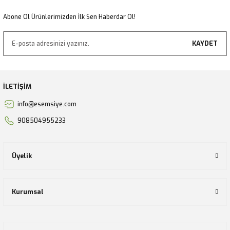
Gönder
Abone Ol Ürünlerimizden İlk Sen Haberdar Ol!
KAYDET
İLETİŞİM
info@esemsiye.com
908504955233
Üyelik
Kurumsal