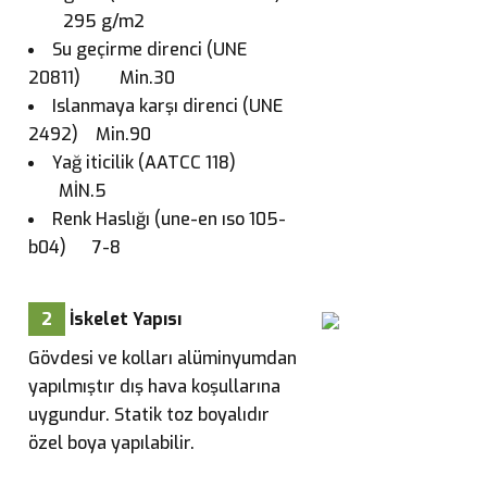
295 g/m2
Su geçirme direnci (UNE
20811) Min.30
Islanmaya karşı direnci (UNE
2492) Min.90
Yağ iticilik (AATCC 118)
MİN.5
Renk Haslığı (une-en ıso 105-
b04) 7-8
2
İskelet Yapısı
Gövdesi ve kolları alüminyumdan
yapılmıştır dış hava koşullarına
uygundur. Statik toz boyalıdır
özel boya yapılabilir.