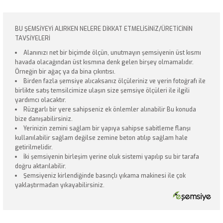
BU ŞEMSİYEYİ ALIRKEN NELERE DİKKAT ETMELİSİNİZ/ÜRETİCİNİN
TAVSİYELERİ
Alanınızı net bir biçimde ölçün, unutmayın şemsiyenin üst kısmı
havada olacağından üst kısmına denk gelen birşey olmamalıdır.
Örneğin bir ağaç ya da bina çıkıntısı.
Birden fazla şemsiye alıcaksanız ölçüleriniz ve yerin fotoğrafı ile
birlikte satış temsilcimize ulaşın size şemsiye ölçüleri ile ilgili
yardımcı olacaktır.
Rüzgarlı bir yere sahipseniz ek önlemler alınabilir Bu konuda
bize danışabilirsiniz.
Yerinizin zemini sağlam bir yapıya sahipse sabitleme flanşı
kullanılabilir sağlam değilse zemine beton atılıp sağlam hale
getirilmelidir.
İki şemsiyenin birleşim yerine oluk sistemi yapılıp su bir tarafa
doğru aktarılabilir.
Şemsiyeniz kirlendiğinde basınçlı yıkama makinesi ile çok
yaklaştırmadan yıkayabilirsiniz.