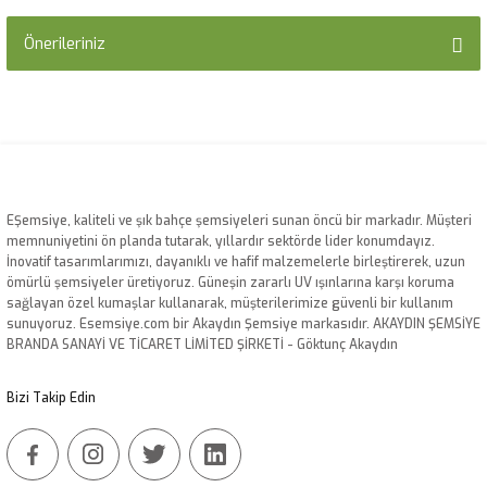
Önerileriniz
Yorum Yaz
Bu ürünün fiyat bilgisi, resim, ürün açıklamalarında ve diğer konularda
yetersiz gördüğünüz noktaları öneri formunu kullanarak tarafımıza
iletebilirsiniz.
Görüş ve önerileriniz için teşekkür ederiz.
Ürün resmi kalitesiz, bozuk veya görüntülenemiyor.
EŞemsiye, kaliteli ve şık bahçe şemsiyeleri sunan öncü bir markadır. Müşteri
memnuniyetini ön planda tutarak, yıllardır sektörde lider konumdayız.
Ürün açıklamasında eksik bilgiler bulunuyor.
İnovatif tasarımlarımızı, dayanıklı ve hafif malzemelerle birleştirerek, uzun
Ürün bilgilerinde hatalar bulunuyor.
ömürlü şemsiyeler üretiyoruz. Güneşin zararlı UV ışınlarına karşı koruma
sağlayan özel kumaşlar kullanarak, müşterilerimize güvenli bir kullanım
Ürün fiyatı diğer sitelerden daha pahalı.
sunuyoruz. Esemsiye.com bir Akaydın Şemsiye markasıdır. AKAYDIN ŞEMSİYE
Bu ürüne benzer farklı alternatifler olmalı.
BRANDA SANAYİ VE TİCARET LİMİTED ŞİRKETİ - Göktunç Akaydın
Bizi Takip Edin