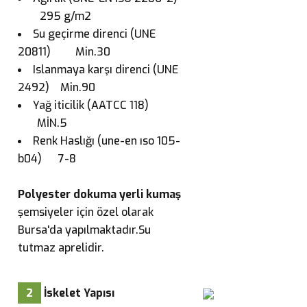
295 g/m2
Su geçirme direnci (UNE
20811) Min.30
Islanmaya karşı direnci (UNE
2492) Min.90
Yağ iticilik (AATCC 118)
MİN.5
Renk Haslığı (une-en ıso 105-
b04) 7-8
Polyester dokuma yerli kumaş
şemsiyeler için özel olarak
Bursa'da yapılmaktadır.Su
tutmaz aprelidir.
2
İskelet Yapısı