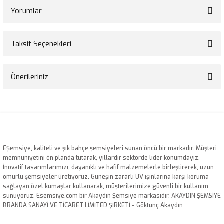
Yorumlar
Taksit Seçenekleri
Bu ürüne ilk yorumu siz yapın!
Önerileriniz
Yorum Yaz
Bu ürünün fiyat bilgisi, resim, ürün açıklamalarında ve diğer konularda
yetersiz gördüğünüz noktaları öneri formunu kullanarak tarafımıza
iletebilirsiniz.
Görüş ve önerileriniz için teşekkür ederiz.
EŞemsiye, kaliteli ve şık bahçe şemsiyeleri sunan öncü bir markadır. Müşteri
Ürün resmi kalitesiz, bozuk veya görüntülenemiyor.
memnuniyetini ön planda tutarak, yıllardır sektörde lider konumdayız.
İnovatif tasarımlarımızı, dayanıklı ve hafif malzemelerle birleştirerek, uzun
Ürün açıklamasında eksik bilgiler bulunuyor.
ömürlü şemsiyeler üretiyoruz. Güneşin zararlı UV ışınlarına karşı koruma
Ürün bilgilerinde hatalar bulunuyor.
sağlayan özel kumaşlar kullanarak, müşterilerimize güvenli bir kullanım
sunuyoruz. Esemsiye.com bir Akaydın Şemsiye markasıdır. AKAYDIN ŞEMSİYE
Ürün fiyatı diğer sitelerden daha pahalı.
BRANDA SANAYİ VE TİCARET LİMİTED ŞİRKETİ - Göktunç Akaydın
Bu ürüne benzer farklı alternatifler olmalı.