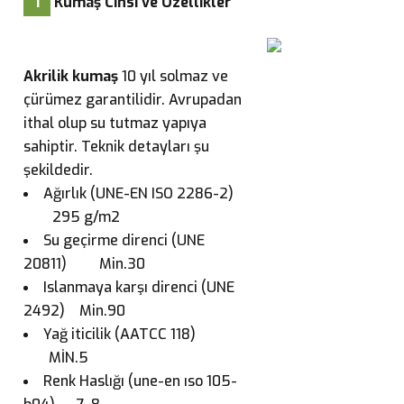
1
Kumaş Cinsi ve Özellikler
Akrilik kumaş
10 yıl solmaz ve
çürümez garantilidir. Avrupadan
ithal olup su tutmaz yapıya
sahiptir. Teknik detayları şu
şekildedir.
Ağırlık (UNE-EN ISO 2286-2)
295 g/m2
Su geçirme direnci (UNE
20811) Min.30
Islanmaya karşı direnci (UNE
2492) Min.90
Yağ iticilik (AATCC 118)
MİN.5
Renk Haslığı (une-en ıso 105-