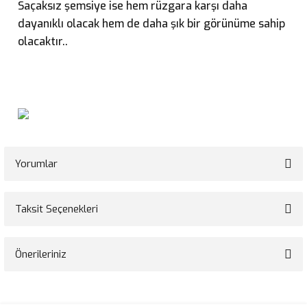
Saçaksız şemsiye ise hem rüzgara karşı daha
dayanıklı olacak hem de daha şık bir görünüme sahip
olacaktır.
.
Yorumlar
Taksit Seçenekleri
Bu ürüne ilk yorumu siz yapın!
Önerileriniz
Yorum Yaz
Bu ürünün fiyat bilgisi, resim, ürün açıklamalarında ve diğer konularda
yetersiz gördüğünüz noktaları öneri formunu kullanarak tarafımıza