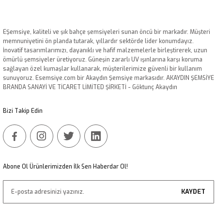
iletebilirsiniz.
Görüş ve önerileriniz için teşekkür ederiz.
EŞemsiye, kaliteli ve şık bahçe şemsiyeleri sunan öncü bir markadır. Müşteri
Ürün resmi kalitesiz, bozuk veya görüntülenemiyor.
memnuniyetini ön planda tutarak, yıllardır sektörde lider konumdayız.
İnovatif tasarımlarımızı, dayanıklı ve hafif malzemelerle birleştirerek, uzun
Ürün açıklamasında eksik bilgiler bulunuyor.
ömürlü şemsiyeler üretiyoruz. Güneşin zararlı UV ışınlarına karşı koruma
Ürün bilgilerinde hatalar bulunuyor.
sağlayan özel kumaşlar kullanarak, müşterilerimize güvenli bir kullanım
sunuyoruz. Esemsiye.com bir Akaydın Şemsiye markasıdır. AKAYDIN ŞEMSİYE
Ürün fiyatı diğer sitelerden daha pahalı.
BRANDA SANAYİ VE TİCARET LİMİTED ŞİRKETİ - Göktunç Akaydın
Bu ürüne benzer farklı alternatifler olmalı.
Bizi Takip Edin
Gönder
Abone Ol Ürünlerimizden İlk Sen Haberdar Ol!
KAYDET