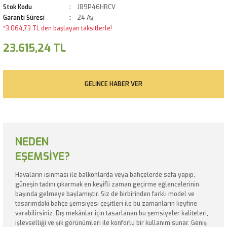
Stok Kodu
J89P46HRCV
Garanti Süresi
24 Ay
*3.064,73 TL den başlayan taksitlerle!
23.615,24 TL
GELINCE HABER VER
NEDEN
EŞEMSİYE?
Havaların ısınması ile balkonlarda veya bahçelerde sefa yapıp,
güneşin tadını çıkarmak en keyifli zaman geçirme eğlencelerinin
başında gelmeye başlamıştır. Siz de birbirinden farklı model ve
tasarımdaki bahçe şemsiyesi çeşitleri ile bu zamanların keyfine
varabilirsiniz. Dış mekânlar için tasarlanan bu şemsiyeler kaliteleri,
işlevselliği ve şık görünümleri ile konforlu bir kullanım sunar. Geniş