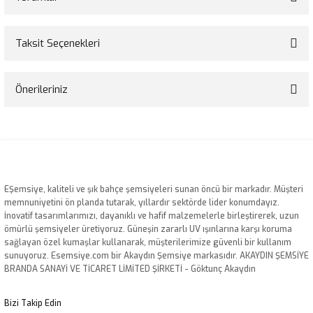
Taksit Seçenekleri
Bu ürüne ilk yorumu siz yapın!
Önerileriniz
Yorum Yaz
Bu ürünün fiyat bilgisi, resim, ürün açıklamalarında ve diğer konularda
yetersiz gördüğünüz noktaları öneri formunu kullanarak tarafımıza
iletebilirsiniz.
Görüş ve önerileriniz için teşekkür ederiz.
EŞemsiye, kaliteli ve şık bahçe şemsiyeleri sunan öncü bir markadır. Müşteri
Ürün resmi kalitesiz, bozuk veya görüntülenemiyor.
memnuniyetini ön planda tutarak, yıllardır sektörde lider konumdayız.
İnovatif tasarımlarımızı, dayanıklı ve hafif malzemelerle birleştirerek, uzun
Ürün açıklamasında eksik bilgiler bulunuyor.
ömürlü şemsiyeler üretiyoruz. Güneşin zararlı UV ışınlarına karşı koruma
Ürün bilgilerinde hatalar bulunuyor.
sağlayan özel kumaşlar kullanarak, müşterilerimize güvenli bir kullanım
sunuyoruz. Esemsiye.com bir Akaydın Şemsiye markasıdır. AKAYDIN ŞEMSİYE
Ürün fiyatı diğer sitelerden daha pahalı.
BRANDA SANAYİ VE TİCARET LİMİTED ŞİRKETİ - Göktunç Akaydın
Bu ürüne benzer farklı alternatifler olmalı.
Bizi Takip Edin