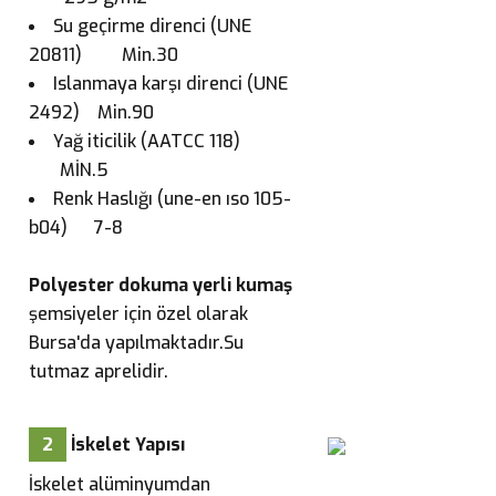
Su geçirme direnci (UNE
20811) Min.30
Islanmaya karşı direnci (UNE
2492) Min.90
Yağ iticilik (AATCC 118)
MİN.5
Renk Haslığı (une-en ıso 105-
b04) 7-8
Polyester dokuma yerli kumaş
şemsiyeler için özel olarak
Bursa'da yapılmaktadır.Su
tutmaz aprelidir.
2
İskelet Yapısı
İskelet alüminyumdan