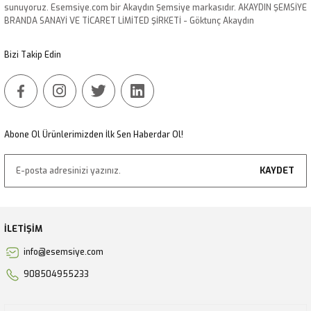
sunuyoruz. Esemsiye.com bir Akaydın Şemsiye markasıdır. AKAYDIN ŞEMSİYE
Ürün fiyatı diğer sitelerden daha pahalı.
BRANDA SANAYİ VE TİCARET LİMİTED ŞİRKETİ - Göktunç Akaydın
Bu ürüne benzer farklı alternatifler olmalı.
Bizi Takip Edin
Gönder
Abone Ol Ürünlerimizden İlk Sen Haberdar Ol!
KAYDET
İLETİŞİM
info@esemsiye.com
908504955233