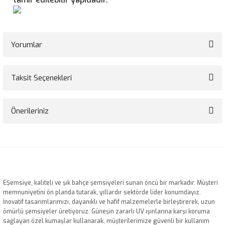
Yorumlar
Taksit Seçenekleri
Bu ürüne ilk yorumu siz yapın!
Önerileriniz
Yorum Yaz
Bu ürünün fiyat bilgisi, resim, ürün açıklamalarında ve diğer konularda
yetersiz gördüğünüz noktaları öneri formunu kullanarak tarafımıza
iletebilirsiniz.
Görüş ve önerileriniz için teşekkür ederiz.
EŞemsiye, kaliteli ve şık bahçe şemsiyeleri sunan öncü bir markadır. Müşteri
Ürün resmi kalitesiz, bozuk veya görüntülenemiyor.
memnuniyetini ön planda tutarak, yıllardır sektörde lider konumdayız.
İnovatif tasarımlarımızı, dayanıklı ve hafif malzemelerle birleştirerek, uzun
Ürün açıklamasında eksik bilgiler bulunuyor.
ömürlü şemsiyeler üretiyoruz. Güneşin zararlı UV ışınlarına karşı koruma
Ürün bilgilerinde hatalar bulunuyor.
sağlayan özel kumaşlar kullanarak, müşterilerimize güvenli bir kullanım