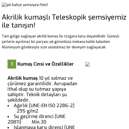
Akrilik kumaşlı Teleskopik şemsiyemiz
ile tanışın!
Tam gölge sağlayan akrilik kumaş ile rüzgara karşı dayanıklıdır. Güneşli
yerlerin ayrılmaz bir parçası şık görüntüsü mekana kalite katarken
Alüminyum gövdesiyle size unutulmaz bir deneyim sağlayacak.
1
Kumaş Cinsi ve Özellikler
Akrilik kumaş
10 yıl solmaz ve
çürümez garantilidir. Avrupadan
ithal olup su tutmaz yapıya
sahiptir. Teknik detayları şu
şekildedir.
Ağırlık (UNE-EN ISO 2286-2)
295 g/m2
Su geçirme direnci (UNE
20811) Min.30
Islanmaya karşı direnci (UNE