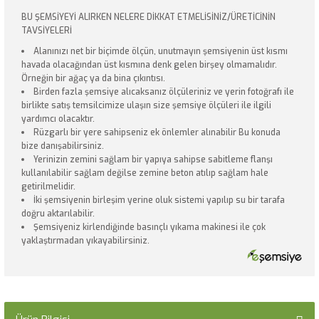
BU ŞEMSİYEYİ ALIRKEN NELERE DİKKAT ETMELİSİNİZ/ÜRETİCİNİN
TAVSİYELERİ
Alanınızı net bir biçimde ölçün, unutmayın şemsiyenin üst kısmı
havada olacağından üst kısmına denk gelen birşey olmamalıdır.
Örneğin bir ağaç ya da bina çıkıntısı.
Birden fazla şemsiye alıcaksanız ölçüleriniz ve yerin fotoğrafı ile
birlikte satış temsilcimize ulaşın size şemsiye ölçüleri ile ilgili
yardımcı olacaktır.
Rüzgarlı bir yere sahipseniz ek önlemler alınabilir Bu konuda
bize danışabilirsiniz.
Yerinizin zemini sağlam bir yapıya sahipse sabitleme flanşı
kullanılabilir sağlam değilse zemine beton atılıp sağlam hale
getirilmelidir.
İki şemsiyenin birleşim yerine oluk sistemi yapılıp su bir tarafa
doğru aktarılabilir.
Şemsiyeniz kirlendiğinde basınçlı yıkama makinesi ile çok
yaklaştırmadan yıkayabilirsiniz.