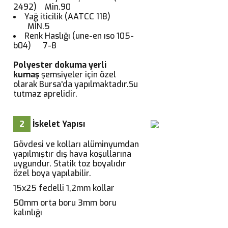
2492) Min.90
Yağ iticilik (AATCC 118)
MİN.5
Renk Haslığı (une-en ıso 105-
b04) 7-8
Polyester dokuma yerli
kumaş
şemsiyeler için özel
olarak Bursa'da yapılmaktadır.Su
tutmaz aprelidir.
2
İskelet Yapısı
Gövdesi ve kolları alüminyumdan
yapılmıştır dış hava koşullarına
uygundur. Statik toz boyalıdır
özel boya yapılabilir.
15x25 fedelli 1,2mm kollar
50mm orta boru 3mm boru
kalınlığı