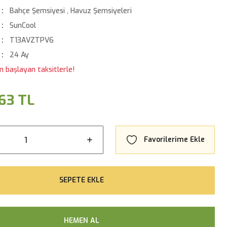
Bahçe Şemsiyesi
,
Havuz Şemsiyeleri
SunCool
T13AVZTPV6
24 Ay
n başlayan taksitlerle!
63 TL
SEPETE EKLE
HEMEN AL