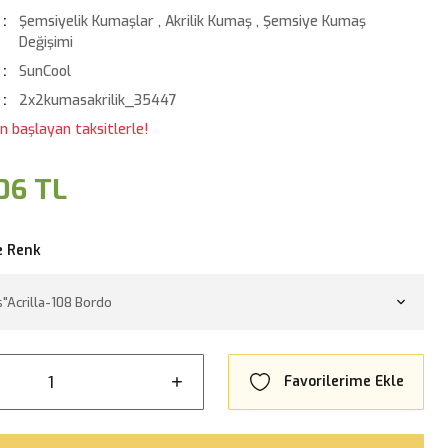
Şemsiyelik Kumaşlar
,
Akrilik Kumaş
,
Şemsiye Kumaş
Değişimi
SunCool
2x2kumasakrilik_35447
n başlayan taksitlerle!
06 TL
e Renk