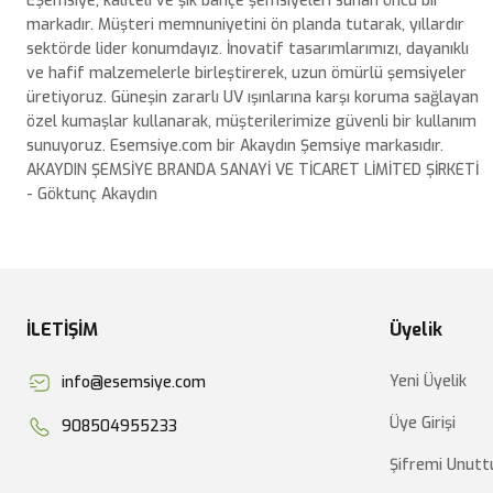
EŞemsiye, kaliteli ve şık bahçe şemsiyeleri sunan öncü bir
Ürün bilgilerinde hatalar bulunuyor.
markadır. Müşteri memnuniyetini ön planda tutarak, yıllardır
Ürün fiyatı diğer sitelerden daha pahalı.
sektörde lider konumdayız. İnovatif tasarımlarımızı, dayanıklı
ve hafif malzemelerle birleştirerek, uzun ömürlü şemsiyeler
Bu ürüne benzer farklı alternatifler olmalı.
üretiyoruz. Güneşin zararlı UV ışınlarına karşı koruma sağlayan
özel kumaşlar kullanarak, müşterilerimize güvenli bir kullanım
sunuyoruz. Esemsiye.com bir Akaydın Şemsiye markasıdır.
AKAYDIN ŞEMSİYE BRANDA SANAYİ VE TİCARET LİMİTED ŞİRKETİ
- Göktunç Akaydın
İLETİŞİM
Üyelik
Yeni Üyelik
info@esemsiye.com
Üye Girişi
908504955233
Şifremi Unut