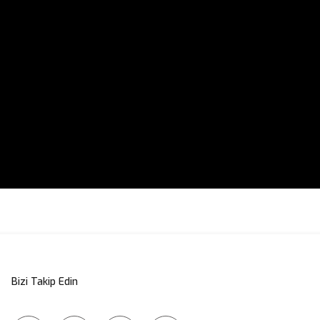
a yetersiz gördüğünüz noktaları öneri formunu kullanarak tarafımıza iletebi
Bu ürüne ilk yorumu siz yapın!
Bizi Takip Edin
Yorum Yaz