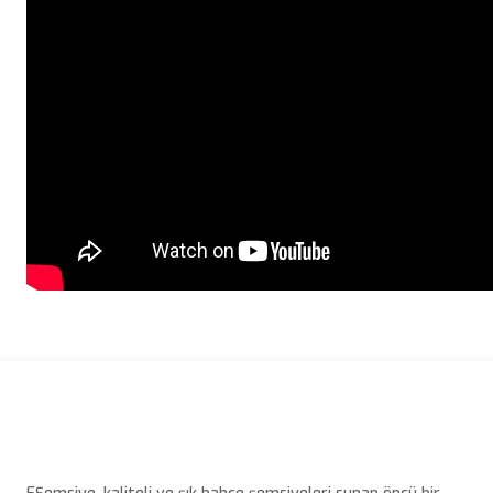
Bu ürünün fiyat bilgisi, resim, ürün açıklamalarında ve diğer konulard
Görüş ve önerileriniz için teşekkür ederiz.
Ürün resmi kalitesiz, bozuk veya görüntülenemiyor.
Ürün açıklamasında eksik bilgiler bulunuyor.