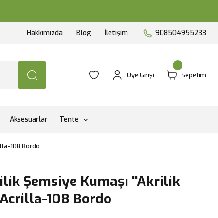
Hakkımızda
Blog
İletişim
908504955233
Üye Girişi
Sepetim
Aksesuarlar
Tente
illa-108 Bordo
ilik Şemsiye Kumaşı ''Akrilik
Acrilla-108 Bordo