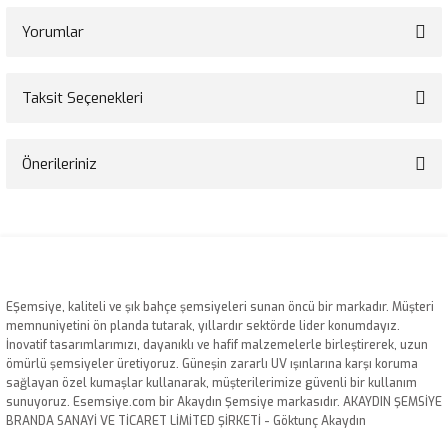
Yorumlar
Taksit Seçenekleri
Bu ürüne ilk yorumu siz yapın!
Önerileriniz
Yorum Yaz
Bu ürünün fiyat bilgisi, resim, ürün açıklamalarında ve diğer konularda
yetersiz gördüğünüz noktaları öneri formunu kullanarak tarafımıza
iletebilirsiniz.
Görüş ve önerileriniz için teşekkür ederiz.
EŞemsiye, kaliteli ve şık bahçe şemsiyeleri sunan öncü bir markadır. Müşteri
Ürün resmi kalitesiz, bozuk veya görüntülenemiyor.
memnuniyetini ön planda tutarak, yıllardır sektörde lider konumdayız.
İnovatif tasarımlarımızı, dayanıklı ve hafif malzemelerle birleştirerek, uzun
Ürün açıklamasında eksik bilgiler bulunuyor.
ömürlü şemsiyeler üretiyoruz. Güneşin zararlı UV ışınlarına karşı koruma
Ürün bilgilerinde hatalar bulunuyor.
sağlayan özel kumaşlar kullanarak, müşterilerimize güvenli bir kullanım
sunuyoruz. Esemsiye.com bir Akaydın Şemsiye markasıdır. AKAYDIN ŞEMSİYE
Ürün fiyatı diğer sitelerden daha pahalı.
BRANDA SANAYİ VE TİCARET LİMİTED ŞİRKETİ - Göktunç Akaydın
Bu ürüne benzer farklı alternatifler olmalı.