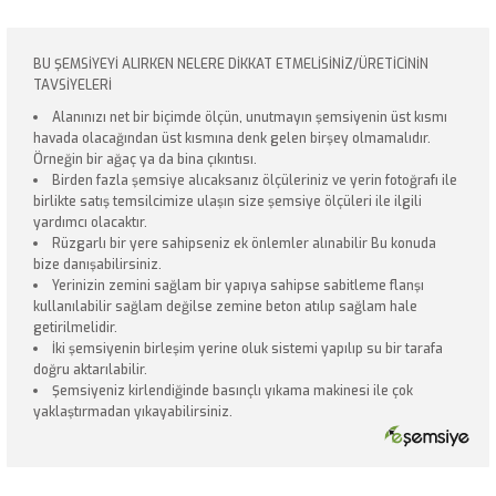
BU ŞEMSİYEYİ ALIRKEN NELERE DİKKAT ETMELİSİNİZ/ÜRETİCİNİN
TAVSİYELERİ
Alanınızı net bir biçimde ölçün, unutmayın şemsiyenin üst kısmı
havada olacağından üst kısmına denk gelen birşey olmamalıdır.
Örneğin bir ağaç ya da bina çıkıntısı.
Birden fazla şemsiye alıcaksanız ölçüleriniz ve yerin fotoğrafı ile
birlikte satış temsilcimize ulaşın size şemsiye ölçüleri ile ilgili
yardımcı olacaktır.
Rüzgarlı bir yere sahipseniz ek önlemler alınabilir Bu konuda
bize danışabilirsiniz.
Yerinizin zemini sağlam bir yapıya sahipse sabitleme flanşı
kullanılabilir sağlam değilse zemine beton atılıp sağlam hale
getirilmelidir.
İki şemsiyenin birleşim yerine oluk sistemi yapılıp su bir tarafa
doğru aktarılabilir.
Şemsiyeniz kirlendiğinde basınçlı yıkama makinesi ile çok
yaklaştırmadan yıkayabilirsiniz.