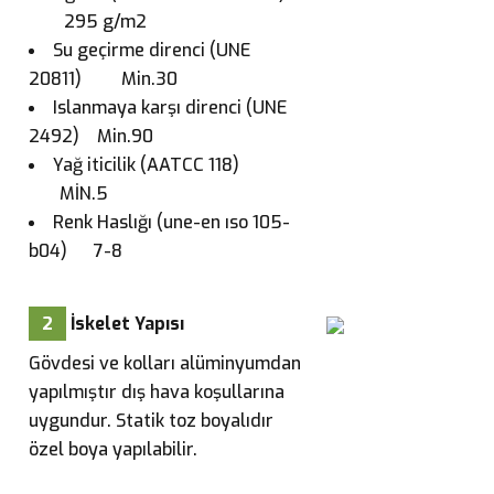
295 g/m2
Su geçirme direnci (UNE
20811) Min.30
Islanmaya karşı direnci (UNE
2492) Min.90
Yağ iticilik (AATCC 118)
MİN.5
Renk Haslığı (une-en ıso 105-
b04) 7-8
2
İskelet Yapısı
Gövdesi ve kolları alüminyumdan
yapılmıştır dış hava koşullarına
uygundur. Statik toz boyalıdır
özel boya yapılabilir.