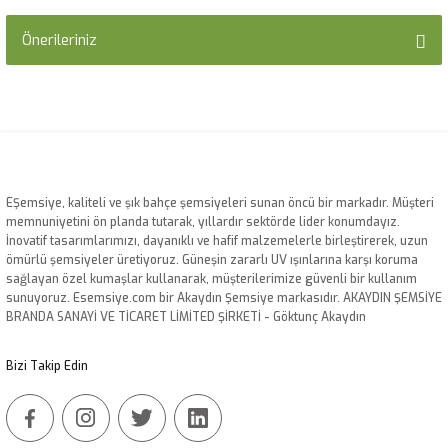
Önerileriniz
Yorum Yaz
Bu ürünün fiyat bilgisi, resim, ürün açıklamalarında ve diğer konularda
yetersiz gördüğünüz noktaları öneri formunu kullanarak tarafımıza
iletebilirsiniz.
Görüş ve önerileriniz için teşekkür ederiz.
Ürün resmi kalitesiz, bozuk veya görüntülenemiyor.
EŞemsiye, kaliteli ve şık bahçe şemsiyeleri sunan öncü bir markadır. Müşteri
memnuniyetini ön planda tutarak, yıllardır sektörde lider konumdayız.
Ürün açıklamasında eksik bilgiler bulunuyor.
İnovatif tasarımlarımızı, dayanıklı ve hafif malzemelerle birleştirerek, uzun
Ürün bilgilerinde hatalar bulunuyor.
ömürlü şemsiyeler üretiyoruz. Güneşin zararlı UV ışınlarına karşı koruma
sağlayan özel kumaşlar kullanarak, müşterilerimize güvenli bir kullanım
Ürün fiyatı diğer sitelerden daha pahalı.
sunuyoruz. Esemsiye.com bir Akaydın Şemsiye markasıdır. AKAYDIN ŞEMSİYE
Bu ürüne benzer farklı alternatifler olmalı.
BRANDA SANAYİ VE TİCARET LİMİTED ŞİRKETİ - Göktunç Akaydın
Bizi Takip Edin