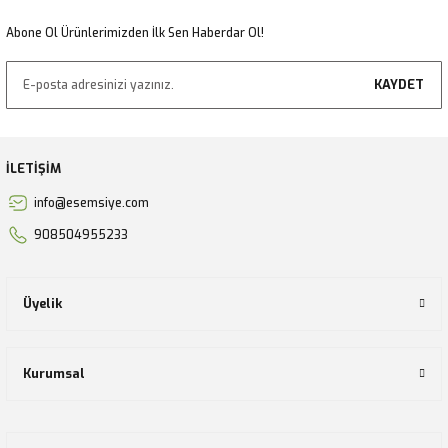
Gönder
Abone Ol Ürünlerimizden İlk Sen Haberdar Ol!
KAYDET
İLETİŞİM
info@esemsiye.com
908504955233
Üyelik
Kurumsal