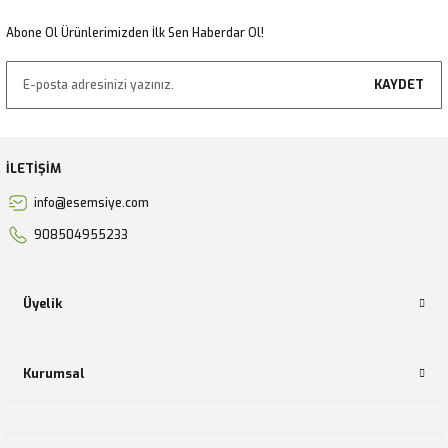
Gönder
Abone Ol Ürünlerimizden İlk Sen Haberdar Ol!
KAYDET
İLETİŞİM
info@esemsiye.com
908504955233
Üyelik
Kurumsal