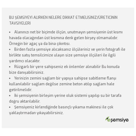
BU ŞEMSİYEYİ ALIRKEN NELERE DİKKAT ETMELİSİNİZ/ÜRETİCİNİN
TAVSİYELERİ
Alanınızı net bir biçimde ölçün, unutmayın şemsiyenin üst kısmı
havada olacağından üst kısmına denk gelen birşey olmamalıdır.
Örneğin bir ağaç ya da bina çıkıntısı.
Birden fazla şemsiye alıcaksanız ölçüleriniz ve yerin fotoğrafı ile
birlikte satış temsilcimize ulaşın size şemsiye ölçüleri ile ilgili
yardımcı olacaktır.
Rüzgarlı bir yere sahipseniz ek önlemler alınabilir Bu konuda
bize danışabilirsiniz.
Yerinizin zemini sağlam bir yapıya sahipse sabitleme flanşı
kullanılabilir sağlam değilse zemine beton atılıp sağlam hale
getirilmelidir.
İki şemsiyenin birleşim yerine oluk sistemi yapılıp su bir tarafa
doğru aktarılabilir.
Şemsiyeniz kirlendiğinde basınçlı yıkama makinesi ile çok
yaklaştırmadan yıkayabilirsiniz.