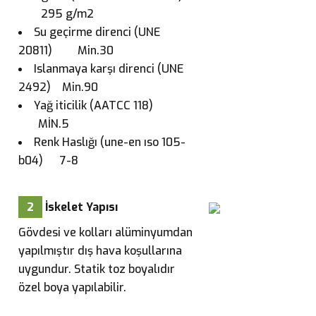
295 g/m2
Su geçirme direnci (UNE
20811) Min.30
Islanmaya karşı direnci (UNE
2492) Min.90
Yağ iticilik (AATCC 118)
MİN.5
Renk Haslığı (une-en ıso 105-
b04) 7-8
2
İskelet Yapısı
Gövdesi ve kolları alüminyumdan
yapılmıştır dış hava koşullarına
uygundur. Statik toz boyalıdır
özel boya yapılabilir.