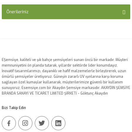
Önerileriniz
Yorum Yaz
Bu ürünün fiyat bilgisi, resim, ürün açıklamalarında ve diğer konularda
yetersiz gördüğünüz noktaları öneri formunu kullanarak tarafımıza
iletebilirsiniz.
Görüş ve önerileriniz için teşekkür ederiz.
Ürün resmi kalitesiz, bozuk veya görüntülenemiyor.
EŞemsiye, kaliteli ve şık bahçe şemsiyeleri sunan öncü bir markadır. Müşteri
memnuniyetini ön planda tutarak, yıllardır sektörde lider konumdayız.
Ürün açıklamasında eksik bilgiler bulunuyor.
İnovatif tasarımlarımızı, dayanıklı ve hafif malzemelerle birleştirerek, uzun
Ürün bilgilerinde hatalar bulunuyor.
ömürlü şemsiyeler üretiyoruz. Güneşin zararlı UV ışınlarına karşı koruma
sağlayan özel kumaşlar kullanarak, müşterilerimize güvenli bir kullanım
Ürün fiyatı diğer sitelerden daha pahalı.
sunuyoruz. Esemsiye.com bir Akaydın Şemsiye markasıdır. AKAYDIN ŞEMSİYE
Bu ürüne benzer farklı alternatifler olmalı.
BRANDA SANAYİ VE TİCARET LİMİTED ŞİRKETİ - Göktunç Akaydın
Bizi Takip Edin