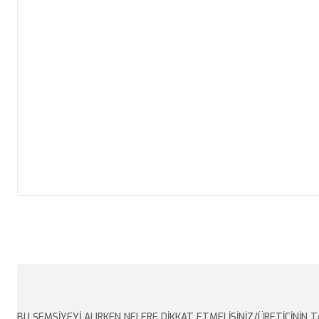
BU ŞEMSİYEYİ ALIRKEN NELERE DİKKAT ETMELİSİNİZ/ÜRETİCİNİN T