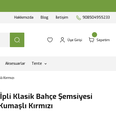
Hakkımızda
Blog
İletişim
908504955233
Üye Girişi
Sepetim
Aksesuarlar
Tente
lı Kırmızı
 İpli Klasik Bahçe Şemsiyesi
 Kumaşlı Kırmızı