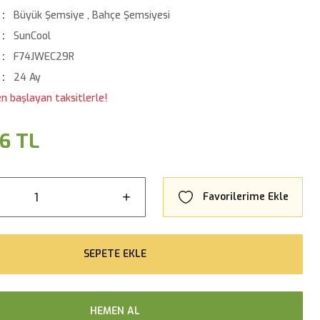
Büyük Şemsiye
,
Bahçe Şemsiyesi
SunCool
F74JWEC29R
24 Ay
n başlayan taksitlerle!
36 TL
SEPETE EKLE
HEMEN AL