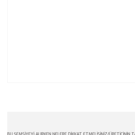
BU ŞEMSİYEYİ ALIRKEN NELERE DİKKAT ETMELİSİNİZ/ÜRETİCİNİN T