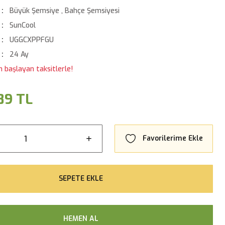
Büyük Şemsiye
,
Bahçe Şemsiyesi
SunCool
UGGCXPPFGU
24 Ay
n başlayan taksitlerle!
89 TL
SEPETE EKLE
HEMEN AL