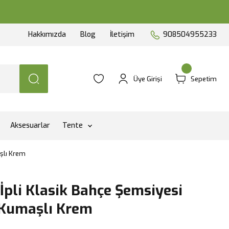
Hakkımızda
Blog
İletişim
908504955233
Üye Girişi
Sepetim
Aksesuarlar
Tente
aşlı Krem
 İpli Klasik Bahçe Şemsiyesi
 Kumaşlı Krem