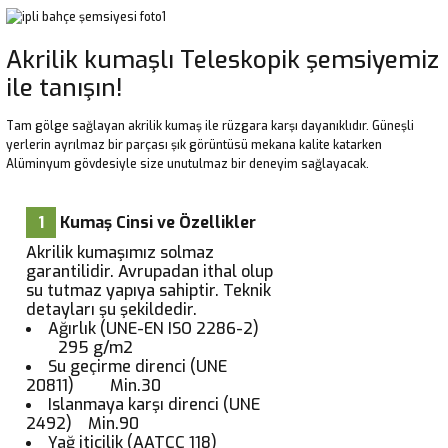
Akrilik kumaşlı Teleskopik şemsiyemiz
ile tanışın!
Tam gölge sağlayan akrilik kumaş ile rüzgara karşı dayanıklıdır. Güneşli
yerlerin ayrılmaz bir parçası şık görüntüsü mekana kalite katarken
Alüminyum gövdesiyle size unutulmaz bir deneyim sağlayacak.
1
Kumaş Cinsi ve Özellikler
Akrilik kumaşımız solmaz
garantilidir. Avrupadan ithal olup
su tutmaz yapıya sahiptir. Teknik
detayları şu şekildedir.
Ağırlık (UNE-EN ISO 2286-2)
295 g/m2
Su geçirme direnci (UNE
20811) Min.30
Islanmaya karşı direnci (UNE
2492) Min.90
Yağ iticilik (AATCC 118)