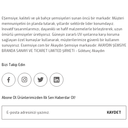
Görüş ve önerileriniz için teşekkür ederiz.
Ürün resmi kalitesiz, bozuk veya görüntülenemiyor.
EŞemsiye, kaliteli ve şık bahçe şemsiyeleri sunan öncü bir markadır. Müşteri
memnuniyetini ön planda tutarak, yıllardır sektörde lider konumdayız.
Ürün açıklamasında eksik bilgiler bulunuyor.
İnovatif tasarımlarımızı, dayanıklı ve hafif malzemelerle birleştirerek, uzun
Ürün bilgilerinde hatalar bulunuyor.
ömürlü şemsiyeler üretiyoruz. Güneşin zararlı UV ışınlarına karşı koruma
sağlayan özel kumaşlar kullanarak, müşterilerimize güvenli bir kullanım
Ürün fiyatı diğer sitelerden daha pahalı.
sunuyoruz. Esemsiye.com bir Akaydın Şemsiye markasıdır. AKAYDIN ŞEMSİYE
Bu ürüne benzer farklı alternatifler olmalı.
BRANDA SANAYİ VE TİCARET LİMİTED ŞİRKETİ - Göktunç Akaydın
Bizi Takip Edin
Gönder
Abone Ol Ürünlerimizden İlk Sen Haberdar Ol!
KAYDET