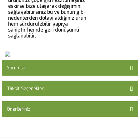
ürününüz çöpe gitmez.Kumaşınız
eskirse bize ulaşarak değişimini
sağlayabilirsiniz bu ve bunun gibi
nedenlerden dolayı aldığınız ürün
hem sürdürülebilir yapıya
sahiptir hemde geri dönüşümü
sağlanabilir.
Yorumlar
Taksit Seçenekleri
Bu ürüne ilk yorumu siz yapın!
Önerileriniz
Yorum Yaz
Bu ürünün fiyat bilgisi, resim, ürün açıklamalarında ve diğer konularda
yetersiz gördüğünüz noktaları öneri formunu kullanarak tarafımıza
iletebilirsiniz.