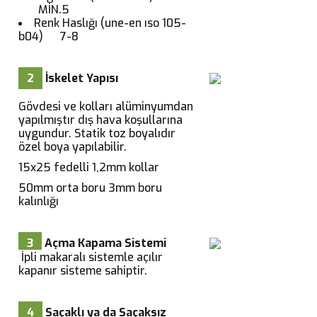
MİN.5
Renk Haslığı (une-en ıso 105-
b04) 7-8
2
İskelet Yapısı
Gövdesi ve kolları alüminyumdan
yapılmıştır dış hava koşullarına
uygundur. Statik toz boyalıdır
özel boya yapılabilir.
15x25 fedelli 1,2mm kollar
50mm orta boru 3mm boru
kalınlığı
3
Açma Kapama Sistemi
İpli makaralı sistemle açılır
kapanır sisteme sahiptir.
4
Saçaklı ya da Saçaksız