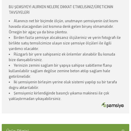
BU ŞEMSİYEYİ ALIRKEN NELERE DİKKAT ETMELİSİNİZ/ÜRETİCİNİN
TAVSİYELERİ
Alanınızı net bir biçimde ölçün, unutmayın şemsiyenin üst kısmı
havada olacağından üst kısmına denk gelen birşey olmamalıdır.
Örneğin bir ağaç ya da bina çıkıntısı.
Birden fazla şemsiye alıcaksanız ölçüleriniz ve yerin fotoğrafı ile
birlikte satış temsilcimize ulaşın size şemsiye ölçüleri ile ilgili
yardımcı olacaktır.
Rüzgarlı bir yere sahipseniz ek önlemler alınabilir Bu konuda
bize danışabilirsiniz.
Yerinizin zemini sağlam bir yapıya sahipse sabitleme flanşı
kullanılabilir sağlam değilse zemine beton atılıp sağlam hale
getirilmelidir.
İki şemsiyenin birleşim yerine oluk sistemi yapılıp su bir tarafa
doğru aktarılabilir.
Şemsiyeniz kirlendiğinde basınçlı yıkama makinesi ile çok
yaklaştırmadan yıkayabilirsiniz.