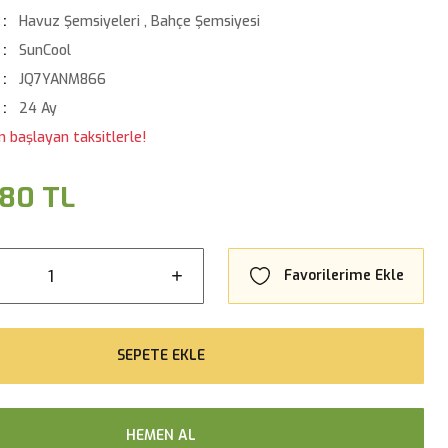
Havuz Şemsiyeleri
,
Bahçe Şemsiyesi
SunCool
JQ7YANM866
24 Ay
n başlayan taksitlerle!
,80 TL
SEPETE EKLE
HEMEN AL