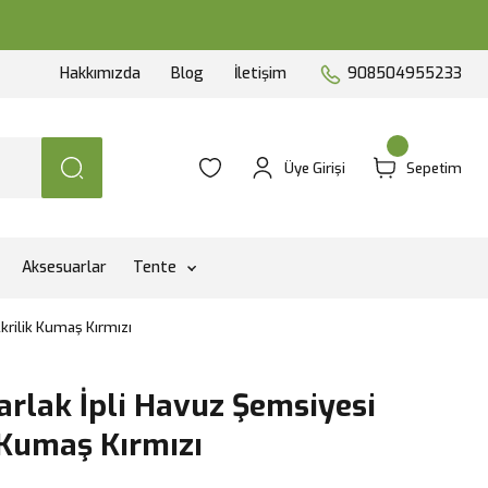
Hakkımızda
Blog
İletişim
908504955233
Üye Girişi
Sepetim
Aksesuarlar
Tente
krilik Kumaş Kırmızı
rlak İpli Havuz Şemsiyesi
 Kumaş Kırmızı