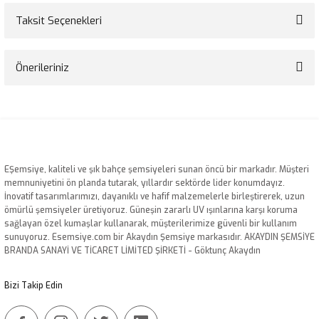
Taksit Seçenekleri
Bu ürüne ilk yorumu siz yapın!
Önerileriniz
Yorum Yaz
Bu ürünün fiyat bilgisi, resim, ürün açıklamalarında ve diğer konularda
yetersiz gördüğünüz noktaları öneri formunu kullanarak tarafımıza
iletebilirsiniz.
Görüş ve önerileriniz için teşekkür ederiz.
EŞemsiye, kaliteli ve şık bahçe şemsiyeleri sunan öncü bir markadır. Müşteri
Ürün resmi kalitesiz, bozuk veya görüntülenemiyor.
memnuniyetini ön planda tutarak, yıllardır sektörde lider konumdayız.
İnovatif tasarımlarımızı, dayanıklı ve hafif malzemelerle birleştirerek, uzun
Ürün açıklamasında eksik bilgiler bulunuyor.
ömürlü şemsiyeler üretiyoruz. Güneşin zararlı UV ışınlarına karşı koruma
Ürün bilgilerinde hatalar bulunuyor.
sağlayan özel kumaşlar kullanarak, müşterilerimize güvenli bir kullanım
sunuyoruz. Esemsiye.com bir Akaydın Şemsiye markasıdır. AKAYDIN ŞEMSİYE
Ürün fiyatı diğer sitelerden daha pahalı.
BRANDA SANAYİ VE TİCARET LİMİTED ŞİRKETİ - Göktunç Akaydın
Bu ürüne benzer farklı alternatifler olmalı.
Bizi Takip Edin