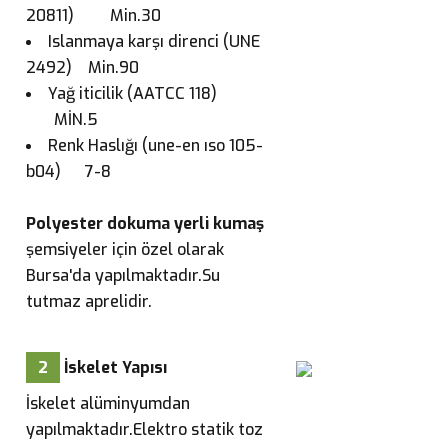
20811) Min.30
Islanmaya karşı direnci (UNE
2492) Min.90
Yağ iticilik (AATCC 118)
MİN.5
Renk Haslığı (une-en ıso 105-
b04) 7-8
Polyester dokuma yerli kumaş
şemsiyeler için özel olarak
Bursa'da yapılmaktadır.Su
tutmaz aprelidir.
2
İskelet Yapısı
İskelet alüminyumdan
yapılmaktadır.Elektro statik toz