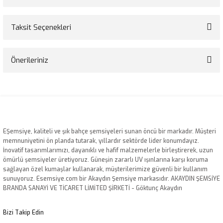
Taksit Seçenekleri
Bu ürüne ilk yorumu siz yapın!
Önerileriniz
Yorum Yaz
Bu ürünün fiyat bilgisi, resim, ürün açıklamalarında ve diğer konularda
yetersiz gördüğünüz noktaları öneri formunu kullanarak tarafımıza
iletebilirsiniz.
Görüş ve önerileriniz için teşekkür ederiz.
EŞemsiye, kaliteli ve şık bahçe şemsiyeleri sunan öncü bir markadır. Müşteri
Ürün resmi kalitesiz, bozuk veya görüntülenemiyor.
memnuniyetini ön planda tutarak, yıllardır sektörde lider konumdayız.
İnovatif tasarımlarımızı, dayanıklı ve hafif malzemelerle birleştirerek, uzun
Ürün açıklamasında eksik bilgiler bulunuyor.
ömürlü şemsiyeler üretiyoruz. Güneşin zararlı UV ışınlarına karşı koruma
Ürün bilgilerinde hatalar bulunuyor.
sağlayan özel kumaşlar kullanarak, müşterilerimize güvenli bir kullanım
sunuyoruz. Esemsiye.com bir Akaydın Şemsiye markasıdır. AKAYDIN ŞEMSİYE
Ürün fiyatı diğer sitelerden daha pahalı.
BRANDA SANAYİ VE TİCARET LİMİTED ŞİRKETİ - Göktunç Akaydın
Bu ürüne benzer farklı alternatifler olmalı.
Bizi Takip Edin