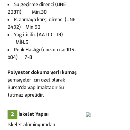
Su geçirme direnci (UNE
20811) Min.30
Islanmaya karşı direnci (UNE
2492) Min.90
Yağ iticilik (AATCC 118)
MİN.5
Renk Haslığı (une-en ıso 105-
b04) 7-8
Polyester dokuma yerli kumaş
şemsiyeler için özel olarak
Bursa'da yapılmaktadır.Su
tutmaz aprelidir.
2
İskelet Yapısı
İskelet alüminyumdan