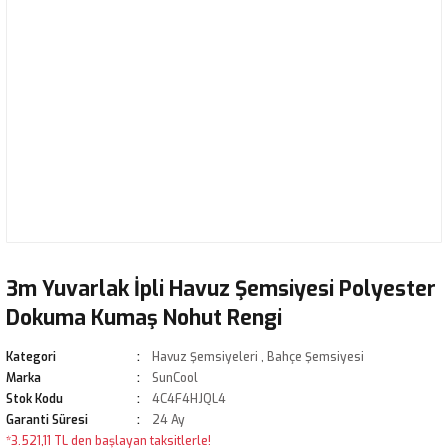
3m Yuvarlak İpli Havuz Şemsiyesi Polyester
Dokuma Kumaş Nohut Rengi
Kategori
Havuz Şemsiyeleri
,
Bahçe Şemsiyesi
Marka
SunCool
Stok Kodu
4C4F4HJQL4
Garanti Süresi
24 Ay
*3.521,11 TL den başlayan taksitlerle!