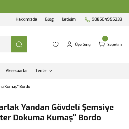
Hakkımızda
Blog
İletişim
908504955233
Üye Girişi
Sepetim
Aksesuarlar
Tente
ma Kumaş'' Bordo
arlak Yandan Gövdeli Şemsiye
ster Dokuma Kumaş'' Bordo