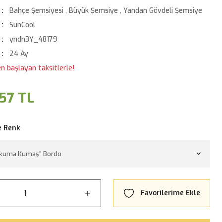
Bahçe Şemsiyesi
,
Büyük Şemsiye
,
Yandan Gövdeli Şemsiye
SunCool
yndn3Y_48179
24 Ay
n başlayan taksitlerle!
57 TL
e Renk