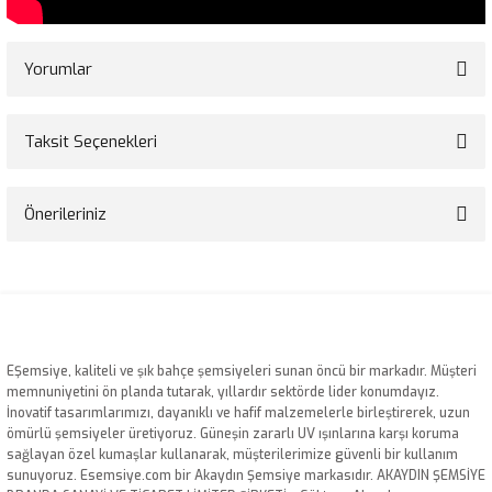
Yorumlar
Taksit Seçenekleri
Bu ürüne ilk yorumu siz yapın!
Önerileriniz
Yorum Yaz
Bu ürünün fiyat bilgisi, resim, ürün açıklamalarında ve diğer konularda
yetersiz gördüğünüz noktaları öneri formunu kullanarak tarafımıza
iletebilirsiniz.
Görüş ve önerileriniz için teşekkür ederiz.
EŞemsiye, kaliteli ve şık bahçe şemsiyeleri sunan öncü bir markadır. Müşteri
Ürün resmi kalitesiz, bozuk veya görüntülenemiyor.
memnuniyetini ön planda tutarak, yıllardır sektörde lider konumdayız.
İnovatif tasarımlarımızı, dayanıklı ve hafif malzemelerle birleştirerek, uzun
Ürün açıklamasında eksik bilgiler bulunuyor.
ömürlü şemsiyeler üretiyoruz. Güneşin zararlı UV ışınlarına karşı koruma
Ürün bilgilerinde hatalar bulunuyor.
sağlayan özel kumaşlar kullanarak, müşterilerimize güvenli bir kullanım
sunuyoruz. Esemsiye.com bir Akaydın Şemsiye markasıdır. AKAYDIN ŞEMSİYE
Ürün fiyatı diğer sitelerden daha pahalı.