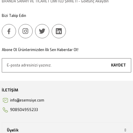
BRANDA SANAYİ VE TİCARET LİMİTED ŞİRKETİ - Göktunç Akaydın
Bu ürüne benzer farklı alternatifler olmalı.
Bizi Takip Edin
Gönder
Abone Ol Ürünlerimizden İlk Sen Haberdar Ol!
KAYDET
İLETİŞİM
info@esemsiye.com
908504955233
Üyelik