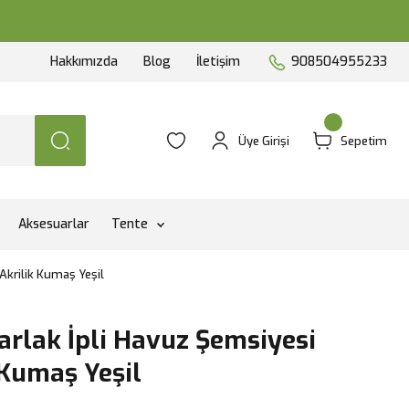
Hakkımızda
Blog
İletişim
908504955233
Üye Girişi
Sepetim
Aksesuarlar
Tente
Akrilik Kumaş Yeşil
rlak İpli Havuz Şemsiyesi
 Kumaş Yeşil